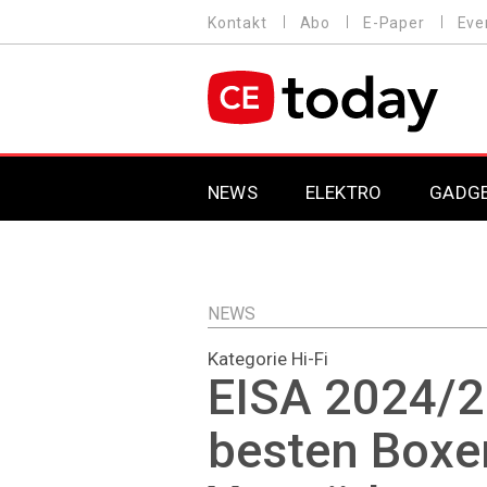
Direkt
Kontakt
Abo
E-Paper
Eve
HEADER
zum
MENU
Inhalt
MAIN NAVIGATION
NEWS
ELEKTRO
GADG
NEWS
Kategorie Hi-Fi
EISA 2024/2
besten Boxe