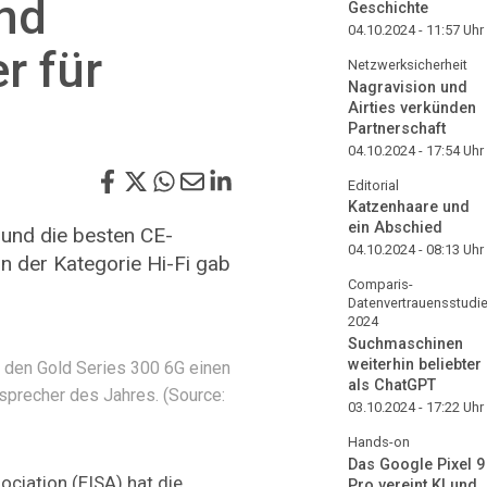
und
Geschichte
04.10.2024 - 11:57
Uhr
r für
Netzwerksicherheit
Nagravision und
Airties verkünden
Partnerschaft
04.10.2024 - 17:54
Uhr
Editorial
Katzenhaare und
ein Abschied
 und die besten CE-
04.10.2024 - 08:13
Uhr
n der Kategorie Hi-Fi gab
Comparis-
Datenvertrauensstudi
2024
Suchmaschinen
weiterhin beliebter
t den Gold Series 300 6G einen
als ChatGPT
sprecher des Jahres. (Source:
03.10.2024 - 17:22
Uhr
Hands-on
Das Google Pixel 9
ciation (EISA) hat die
Pro vereint KI und