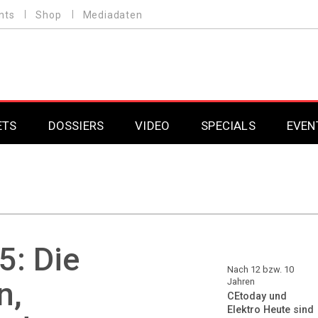
nts
Shop
Mediadaten
ETS
DOSSIERS
VIDEO
SPECIALS
EVEN
Mobilfunk
Professional AV & 
Gaming
Professional AV & 
Smarthome
Professional AV & 
5: Die
DAB+
Professional AV & 
Nach 12 bzw. 10
n,
Jahren
CEtoday und
Professional AV & 
Elektro Heute sind