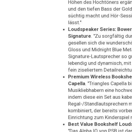
Höhen des Hochtöners ergän
und den tiefen Bass der Gold
süchtig macht und Hör-Sessi
lässt."
Loudspeaker Series: Bowers
Signature
. "Zu sorgfältig 
gesellen sich die wundersch
Gloss und Midnight Blue Meta
Signature-Lautsprecher so gu
lebendig und dynamisch, mit
fein ziseliertem Detailreicht
Premium Wireless Bookshel
Capella
. "Triangles Capella b
Musikliebhabern eine hochwe
indem diese ein Set aus kabe
Regal-/Standlautsprechern 
kombiniert, der bereits vorber
Einrichtung zum Kinderspiel
Best Value Bookshelf Louds
"Das Alpha IQ von PSB ist das