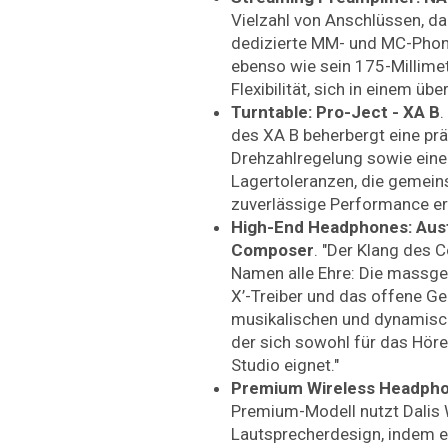
Vielzahl von Anschlüssen, d
dedizierte MM- und MC-Phon
ebenso wie sein 175-Millime
Flexibilität, sich in einem üb
Turntable: Pro-Ject - XA B
des XA B beherbergt eine prä
Drehzahlregelung sowie eine
Lagertoleranzen, die gemeins
zuverlässige Performance er
High-End Headphones: Aust
Composer
. "Der Klang des
Namen alle Ehre: Die massgef
X’-Treiber und das offene G
musikalischen und dynamische
der sich sowohl für das Hör
Studio eignet."
Premium Wireless Headphon
Premium-Modell nutzt Dalis 
Lautsprecherdesign, indem e