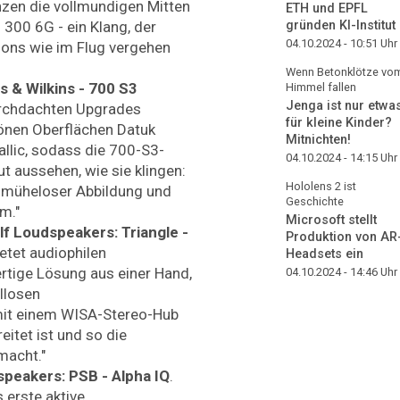
zen die vollmundigen Mitten
ETH und EPFL
 300 6G - ein Klang, der
gründen KI-Institut
04.10.2024 - 10:51
Uhr
ons wie im Flug vergehen
Wenn Betonklötze vo
 & Wilkins - 700 S3
Himmel fallen
Jenga ist nur etwa
durchdachten Upgrades
für kleine Kinder?
önen Oberflächen Datuk
Mitnichten!
llic, sodass die 700-S3-
04.10.2024 - 14:15
Uhr
t aussehen, wie sie klingen:
Hololens 2 ist
 müheloser Abbildung und
Geschichte
um."
Microsoft stellt
f Loudspeakers: Triangle -
Produktion von AR
ietet audiophilen
Headsets ein
rtige Lösung aus einer Hand,
04.10.2024 - 14:46
Uhr
llosen
mit einem WISA-Stereo-Hub
eitet ist und so die
 macht."
peakers: PSB - Alpha IQ
.
 erste aktive