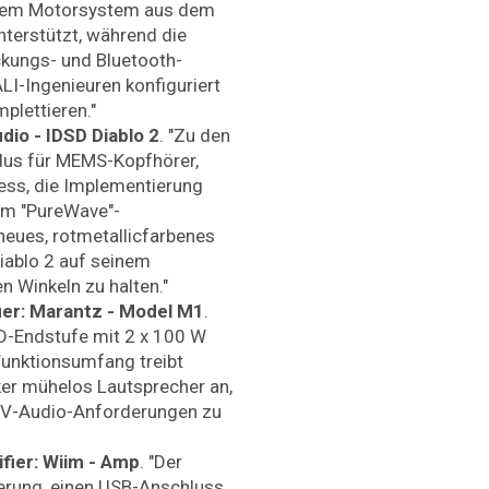
einem Motorsystem aus dem
terstützt, während die
kungs- und Bluetooth-
LI-Ingenieuren konfiguriert
plettieren."
dio - IDSD Diablo 2
. "Zu den
us für MEMS-Kopfhörer,
ess, die Implementierung
em "PureWave"-
neues, rotmetallicfarbenes
iablo 2 auf seinem
n Winkeln zu halten."
er: Marantz - Model M1
.
-D-Endstufe mit 2 x 100 W
unktionsumfang treibt
er mühelos Lautsprecher an,
TV-Audio-Anforderungen zu
fier: Wiim - Amp
. "Der
erung, einen USB-Anschluss