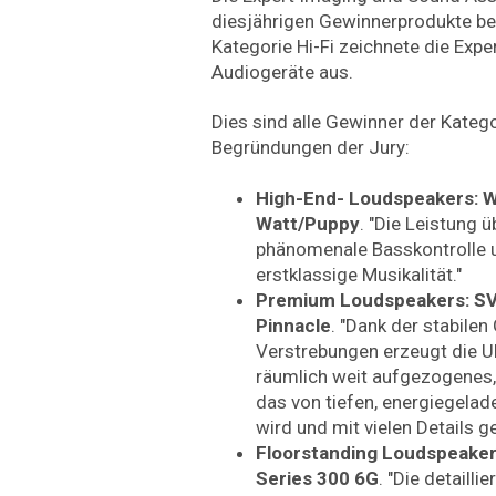
diesjährigen Gewinnerprodukte be
Kategorie Hi-Fi zeichnete die Exp
Audiogeräte aus.
Dies sind alle Gewinner der Kategor
Begründungen der Jury:
High-End- Loudspeakers: W
Watt/Puppy
. "Die Leistung ü
phänomenale Basskontrolle un
erstklassige Musikalität."
Premium Loudspeakers: SVS
Pinnacle
. "Dank der stabile
Verstrebungen erzeugt die Ul
räumlich weit aufgezogenes,
das von tiefen, energiegela
wird und mit vielen Details ge
Floorstanding Loudspeakers
Series 300 6G
. "Die detailli