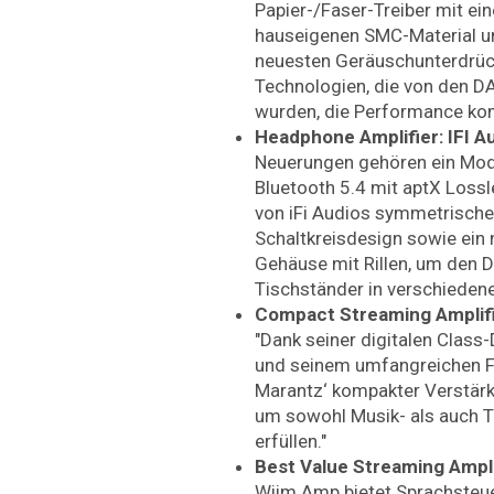
Papier-/Faser-Treiber mit 
hauseigenen SMC-Material un
neuesten Geräuschunterdrüc
Technologien, die von den DA
wurden, die Performance kom
Headphone Amplifier: IFI Au
Neuerungen gehören ein Mod
Bluetooth 5.4 mit aptX Lossl
von iFi Audios symmetrisch
Schaltkreisdesign sowie ein 
Gehäuse mit Rillen, um den D
Tischständer in verschiedene
Compact Streaming Amplifi
"Dank seiner digitalen Class
und seinem umfangreichen F
Marantz‘ kompakter Verstärk
um sowohl Musik- als auch 
erfüllen."
Best Value Streaming Ampli
Wiim Amp bietet Sprachsteu