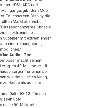
arunter HDMI ARC und
o-Eingänge, gibt dem M66
ter-Touchscreen-Display die
erfüllten Markt abzuheben."
. "Das resonanzarme Chassis
zise elektronische
n Subteller mit extrem engen
am eine 'reibungslose',
möglichen."
rian Audio - The
 Composer macht seinem
ertigten 49-Millimeter-’Hi-
ehäuse sorgen für einen so
n wie detaillierten Klang,
en zu Hause als auch im
es: Dali - IO-12
. "Dieses
Wissen über
s seine 50-Millimeter-