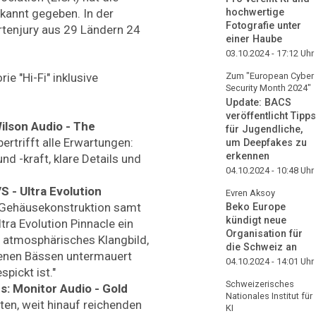
hochwertige
kannt gegeben. In der
Fotografie unter
ertenjury aus 29 Ländern 24
einer Haube
03.10.2024 - 17:12
Uhr
Zum "European Cyber
ie "Hi-Fi" inklusive
Security Month 2024"
Update: BACS
veröffentlicht Tipps
ilson Audio - The
für Jugendliche,
bertrifft alle Erwartungen:
um Deepfakes zu
erkennen
d -kraft, klare Details und
04.10.2024 - 10:48
Uhr
 - Ultra Evolution
Evren Aksoy
n Gehäusekonstruktion samt
Beko Europe
kündigt neue
tra Evolution Pinnacle ein
Organisation für
 atmosphärisches Klangbild,
die Schweiz an
denen Bässen untermauert
04.10.2024 - 14:01
Uhr
spickt ist."
Schweizerisches
: Monitor Audio - Gold
Nationales Institut für
erten, weit hinauf reichenden
KI