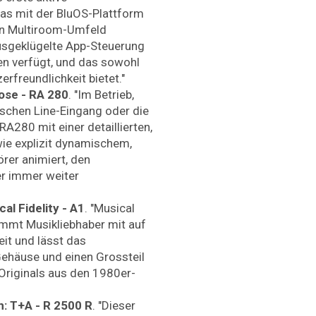
as mit der BluOS-Plattform
ein Multiroom-Umfeld
ausgeklügelte App-Steuerung
n verfügt, und das sowohl
rfreundlichkeit bietet."
Rose - RA 280
. "Im Betrieb,
schen Line-Eingang oder die
A280 mit einer detaillierten,
wie explizit dynamischem,
rer animiert, den
er immer weiter
al Fidelity - A1
. "Musical
nimmt Musikliebhaber mit auf
eit und lässt das
Gehäuse und einen Grossteil
riginals aus den 1980er-
n: T+A - R 2500 R
. "Dieser