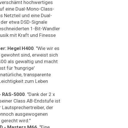
unverschämt hochwertiges
uf eine Dual-Mono-Class-
s Netzteil und eine Dual-
i der etwa DSD-Signale
eschneiderten 1-Bit-Wandler
usik mit Kraft und Finesse
er: Hegel H400
. "Wie wir es
gewohnt sind, erweist sich
400 als gewaltig und macht
st für 'hungrige'
natürliche, transparente
Leichtigkeit zum Leben
 - RAS-5000
. "Dank der 2 x
einer Class AB-Endstufe ist
Lautsprechertreiber, der
 dennoch ausgewogenen
 gerecht wird."
AD - Masters M66
. "Eine