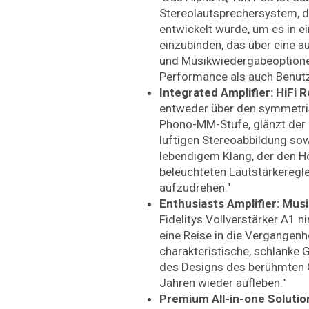
Stereolautsprechersystem, d
entwickelt wurde, um es in 
einzubinden, das über eine 
und Musikwiedergabeoptione
Performance als auch Benutze
Integrated Amplifier: HiFi 
entweder über den symmetri
Phono-MM-Stufe, glänzt der R
luftigen Stereoabbildung so
lebendigem Klang, der den Hö
beleuchteten Lautstärkeregl
aufzudrehen."
Enthusiasts Amplifier: Music
Fidelitys Vollverstärker A1 
eine Reise in die Vergangenh
charakteristische, schlanke 
des Designs des berühmten O
Jahren wieder aufleben."
Premium All-in-one Solutio