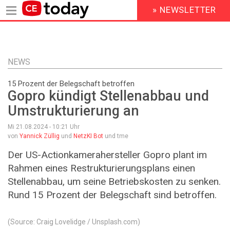
» NEWSLETTER
HEADER
MENU
Direkt
zum
Inhalt
NEWS
15 Prozent der Belegschaft betroffen
Gopro kündigt Stellenabbau und
Umstrukturierung an
Mi 21.08.2024 - 10:21
Uhr
von
Yannick Züllig
und
NetzKI Bot
und tme
Der US-Actionkamerahersteller Gopro plant im
Rahmen eines Restrukturierungsplans einen
Stellenabbau, um seine Betriebskosten zu senken.
Rund 15 Prozent der Belegschaft sind betroffen.
(Source: Craig Lovelidge / Unsplash.com)