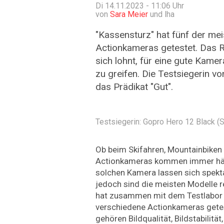
Di 14.11.2023 - 11:06
Uhr
von
Sara Meier
und lha
"Kassensturz" hat fünf der mei
Actionkameras getestet. Das Re
sich lohnt, für eine gute Kamer
zu greifen. Die Testsiegerin vo
das Prädikat "Gut".
Testsiegerin: Gopro Hero 12 Black (
Ob beim Skifahren, Mountainbiken 
Actionkameras kommen immer häuf
solchen Kamera lassen sich spek
jedoch sind die meisten Modelle re
hat zusammen mit dem Testlabor 
verschiedene Actionkameras getes
gehören Bildqualität, Bildstabilität