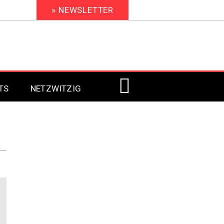
» NEWSLETTER
TS
NETZWITZIG
Digital Signage 2023
Digital Signage 2022
Digital Signage 2021
Digital Signage 2020
Digital Signage 2019