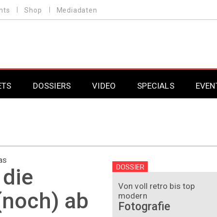
nts
Shop
Mediadaten
ETS
DOSSIERS
VIDEO
SPECIALS
EVEN
Mobilfunk
Professional AV & 
Gaming
Professional AV & 
as
Smarthome
Professional AV & 
DOSSIER
 die
DAB+
Professional AV & 
Von voll retro bis top
(noch) ab
modern
Fotografie
Professional AV & 