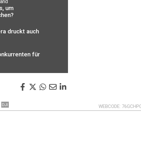
tand
s, um
chen?
ra druckt auch
onkurrenten für
DJI
WEBCODE
76GCHP