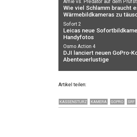
Arnie vs. Predator auf dem Prüfs
Wie viel Schlamm braucht e
Wärmebildkameras zu täus
Sofort 2
Leicas neue Sofortbildkame
Handyfotos
Osmo Action 4
DJI lanciert neuen GoPro-K
Abenteuerlustige
Artikel teilen:
KASSENSTURZ
KAMERA
GOPRO
SRF