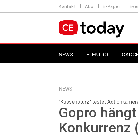
Direkt
Kontakt
Abo
E-Paper
Eve
HEADER
zum
MENU
Inhalt
MAIN NAVIGATION
NEWS
ELEKTRO
GADG
NEWS
"Kassensturz" testet Actionkamer
Gopro hängt
Konkurrenz 