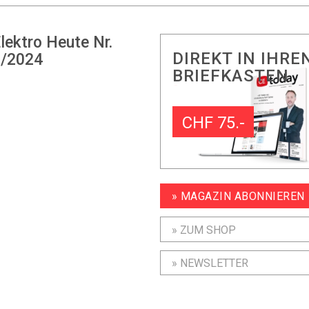
lektro Heute Nr.
DIREKT IN IHRE
/2024
BRIEFKASTEN
CHF 75.-
» MAGAZIN ABONNIEREN
» ZUM SHOP
» NEWSLETTER