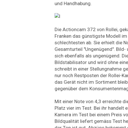
und Handhabung.
Die Actioncam 372 von Rollei, geka
Franken das günstigste Modell im 
schlechtesten ab. Sie erhielt die 
Gesamturteil "Ungenügend". Bild- 
sich ebenfalls als ungenügend. Di
Bildstabilisator und wird ohne eine
schreibt in einer Stellungnahme g
nur noch Restposten der Rollei-K
das Gerät nicht im Sortiment bleibe
gegenüber dem Konsumentenmaga
Mit einer Note von 4,3 erreichte 
Platz vier im Test. Bei ihr handelt
Kamera im Test bei einem Preis vo
Bildqualität liefert gemäss Test 
der Ton ist gut. Abzüge bekommt d