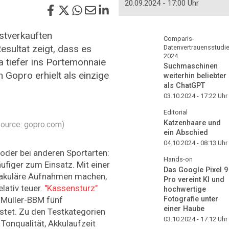
20.09.2024 - 17:00 Uhr
stverkauften
Comparis-
sultat zeigt, dass es
Datenvertrauensstudi
2024
a tiefer ins Portemonnaie
Suchmaschinen
n Gopro erhielt als einzige
weiterhin beliebter
als ChatGPT
03.10.2024 - 17:22
Uhr
Editorial
Katzenhaare und
Source: gopro.com)
ein Abschied
04.10.2024 - 08:13
Uhr
oder bei anderen Sportarten:
Hands-on
iger zum Einsatz. Mit einer
Das Google Pixel 9
takuläre Aufnahmen machen,
Pro vereint KI und
lativ teuer.
"Kassensturz"
hochwertige
Fotografie unter
Müller-BBM fünf
einer Haube
tet. Zu den Testkategorien
03.10.2024 - 17:12
Uhr
, Tonqualität, Akkulaufzeit