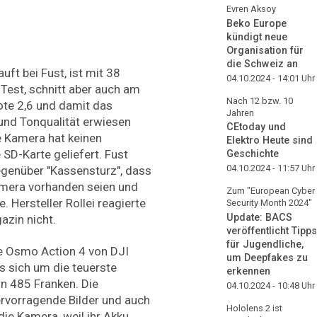
Evren Aksoy
Beko Europe
kündigt neue
Organisation für
die Schweiz an
uft bei Fust, ist mit 38
04.10.2024 - 14:01
Uhr
Test, schnitt aber auch am
Nach 12 bzw. 10
Note 2,6 und damit das
Jahren
und Tonqualität erwiesen
CEtoday und
e Kamera hat keinen
Elektro Heute sind
 SD-Karte geliefert. Fust
Geschichte
04.10.2024 - 11:57
Uhr
egenüber "Kassensturz", dass
amera vorhanden seien und
Zum "European Cyber
. Hersteller Rollei reagierte
Security Month 2024"
Update: BACS
zin nicht.
veröffentlicht Tipps
für Jugendliche,
die Osmo Action 4 von DJI
um Deepfakes zu
 es sich um die teuerste
erkennen
n 485 Franken. Die
04.10.2024 - 10:48
Uhr
hervorragende Bilder und auch
Hololens 2 ist
ie Kamera, weil ihr Akku