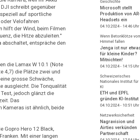
Geschichte
 DJI schreibt gegenüber
Microsoft stellt
speziell auf sportliche
Produktion von AR
Headsets ein
n oder Velofahren
04.10.2024 - 14:46
Uhr
n hilft der Wind, beim Filmen
enz, die Hitze abzuleiten."
Wenn Betonklötze vo
Himmel fallen
a abschaltet, entspräche den
Jenga ist nur etwa
für kleine Kinder?
Mitnichten!
chen die Lamax W 10.1 (Note
04.10.2024 - 14:15
Uhr
e 4,7) die Plätze zwei und
Schweizerisches
 eine grosse Schwäche,
Nationales Institut für
e ausgleicht. Die Tonqualität
KI
 Test, jedoch glänzt die
ETH und EPFL
gründen KI-Institut
eit. Das
04.10.2024 - 10:51
Uhr
n Kameras ist ähnlich, beide
Netzwerksicherheit
Nagravision und
Airties verkünden
die Gopro Hero 12 Black,
Partnerschaft
Franken. Mit einer langen
04.10.2024 - 17:54
Uhr