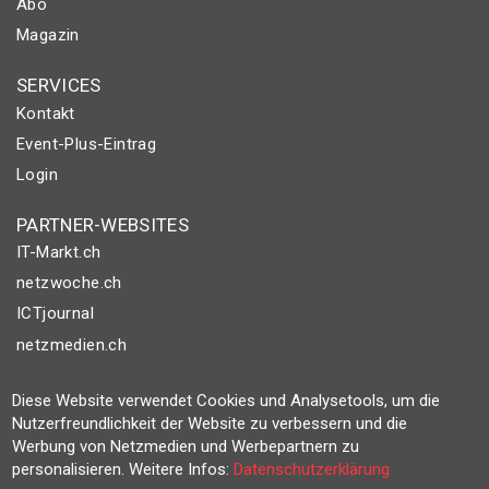
Abo
Magazin
SERVICES
Kontakt
Event-Plus-Eintrag
Login
PARTNER-WEBSITES
IT-Markt.ch
netzwoche.ch
ICTjournal
netzmedien.ch
© NETZMEDIEN AG 2026
Diese Website verwendet Cookies und Analysetools, um die
Impressum
Nutzerfreundlichkeit der Website zu verbessern und die
Werbung von Netzmedien und Werbepartnern zu
AGB
personalisieren. Weitere Infos:
Datenschutzerklärung
Nutzungsbestimmungen