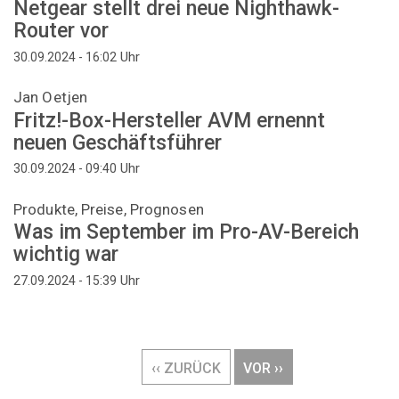
Netgear stellt drei neue Nighthawk-
Router vor
Uhr
30.09.2024 - 16:02
Jan Oetjen
Fritz!-Box-Hersteller AVM ernennt
neuen Geschäftsführer
Uhr
30.09.2024 - 09:40
Produkte, Preise, Prognosen
Was im September im Pro-AV-Bereich
wichtig war
Uhr
27.09.2024 - 15:39
Seitennummerierung
VORHERIGE
‹‹ ZURÜCK
NÄCHSTE
VOR ››
SEITE
SEITE