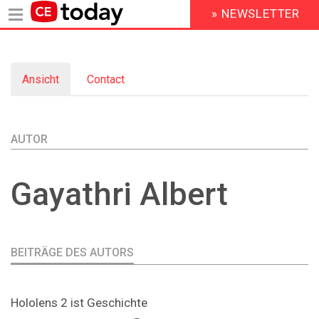
» NEWSLETTER
HEADER
MENU
Direkt
zum
Ansicht
(aktiver
Contact
Inhalt
Primary
Reiter)
tabs
AUTOR
Gayathri
Albert
BEITRÄGE DES AUTORS
Hololens 2 ist Geschichte