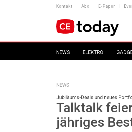
Direkt
Kontakt
Abo
E-Paper
Eve
HEADER
zum
MENU
Inhalt
MAIN NAVIGATION
NEWS
ELEKTRO
GADG
NEWS
Jubiläums-Deals und neues Portfo
Talktalk feie
jähriges Be