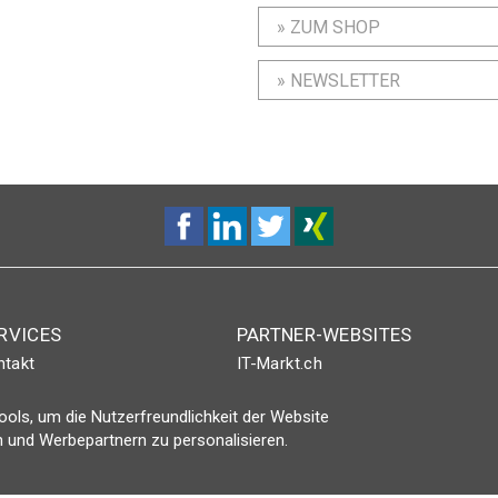
» ZUM SHOP
» NEWSLETTER
RVICES
PARTNER-WEBSITES
ntakt
IT-Markt.ch
nt-Plus-Eintrag
netzwoche.ch
ols, um die Nutzerfreundlichkeit der Website
gin
ICTjournal
 und Werbepartnern zu personalisieren.
netzmedien.ch