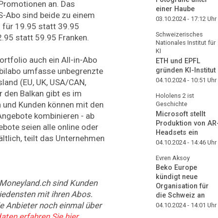
 Promotionen an. Das
einer Haube
 S-Abo sind beide zu einem
03.10.2024 - 17:12
Uhr
s für 19.95 statt 39.95
Schweizerisches
2.95 statt 59.95 Franken.
Nationales Institut für
KI
ortfolio auch ein All-in-Abo
ETH und EPFL
gründen KI-Institut
obilabo umfasse unbegrenzte
04.10.2024 - 10:51
Uhr
sland (EU, UK, USA/CAN,
r den Balkan gibt es im
Hololens 2 ist
n und Kunden können mit den
Geschichte
Microsoft stellt
Angebote kombinieren - ab
Produktion von AR
bote seien alle online oder
Headsets ein
ltlich, teilt das Unternehmen
04.10.2024 - 14:46
Uhr
Evren Aksoy
Beko Europe
kündigt neue
 Moneyland.ch sind Kunden
Organisation für
edensten mit ihren Abos.
die Schweiz an
e Anbieter noch einmal über
04.10.2024 - 14:01
Uhr
ten erfahren Sie hier
.