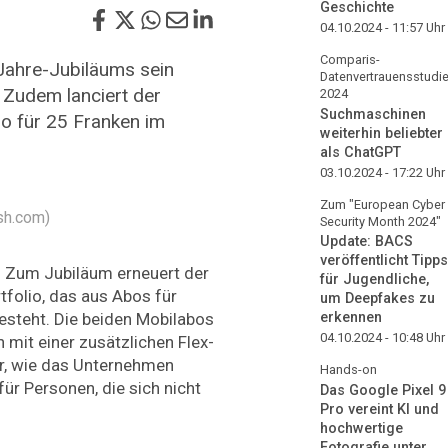
Geschichte
04.10.2024 - 11:57
Uhr
Comparis-
-Jahre-Jubiläums sein
Datenvertrauensstudi
. Zudem lanciert der
2024
Suchmaschinen
bo für 25 Franken im
weiterhin beliebter
als ChatGPT
03.10.2024 - 17:22
Uhr
Zum "European Cyber
sh.com)
Security Month 2024"
Update: BACS
veröffentlicht Tipps
n. Zum Jubiläum erneuert der
für Jugendliche,
tfolio, das aus Abos für
um Deepfakes zu
besteht. Die beiden Mobilabos
erkennen
04.10.2024 - 10:48
Uhr
n mit einer zusätzlichen Flex-
r, wie das Unternehmen
Hands-on
für Personen, die sich nicht
Das Google Pixel 9
Pro vereint KI und
hochwertige
Fotografie unter