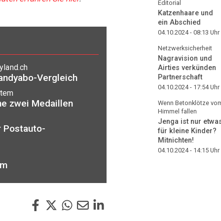
Editorial
Katzenhaare und
ein Abschied
04.10.2024 - 08:13
Uhr
Netzwerksicherheit
Nagravision und
yland.ch
Airties verkünden
Handyabo-Vergleich
Partnerschaft
04.10.2024 - 17:54
Uhr
stem
ne zwei Medaillen
Wenn Betonklötze vo
Himmel fallen
Jenga ist nur etwa
r Postauto-
für kleine Kinder?
Mitnichten!
04.10.2024 - 14:15
Uhr
um