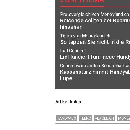
Preisvergleich von Moneyland.ch
Reisende sollten bei Roami
hinsehen
Tipps von Moneyland.ch
So tappen Sie nicht in die 
Lidl Connect
Lidl lanciert fünf neue Han
Countdowns sollen Kundschaft a
Kassensturz nimmt Handyab
Lupe
Artikel teilen:
HANDYABO
TELKO
VERGLEICH
MONE