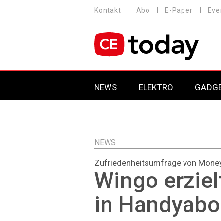
Direkt
Kontakt
Abo
E-Paper
Eve
HEADER
zum
MENU
Inhalt
MAIN NAVIGATION
NEWS
ELEKTRO
GADG
NEWS
Zufriedenheitsumfrage von Money
Wingo erziel
in Handyabo