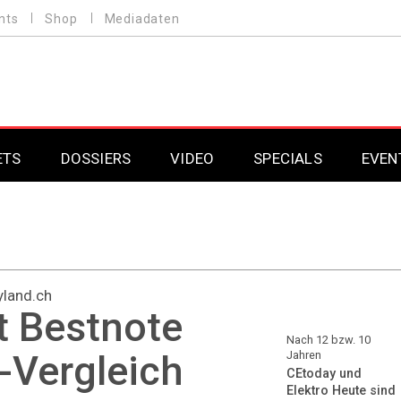
nts
Shop
Mediadaten
ETS
DOSSIERS
VIDEO
SPECIALS
EVEN
Mobilfunk
Professional AV & 
Gaming
Professional AV & 
land.ch
Smarthome
Professional AV & 
t Bestnote
DAB+
Professional AV & 
Nach 12 bzw. 10
-Vergleich
Jahren
CEtoday und
Professional AV & 
Elektro Heute sind