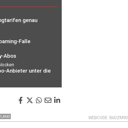
ngtarifen genau
Roaming-Falle
dy-Abos
nlocken
o-Anbieter unter die
YLAND
WEBCODE
B6DZM9