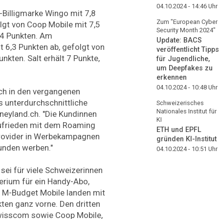
04.10.2024 - 14:46
Uhr
Billigmarke Wingo mit 7,8
Zum "European Cyber
lgt von Coop Mobile mit 7,5
Security Month 2024"
,4 Punkten. Am
Update: BACS
 6,3 Punkten ab, gefolgt von
veröffentlicht Tipps
unkten. Salt erhält 7 Punkte,
für Jugendliche,
um Deepfakes zu
erkennen
04.10.2024 - 10:48
Uhr
uch in den vergangenen
s unterdurchschnittliche
Schweizerisches
Nationales Institut für
oneyland.ch. "Die Kundinnen
KI
zufrieden mit dem Roaming
ETH und EPFL
 Provider in Werbekampagnen
gründen KI-Institut
unden werben."
04.10.2024 - 10:51
Uhr
 sei für viele Schweizerinnen
erium für ein Handy-Abo,
 M-Budget Mobile landen mit
kten ganz vorne. Den dritten
Swisscom sowie Coop Mobile,