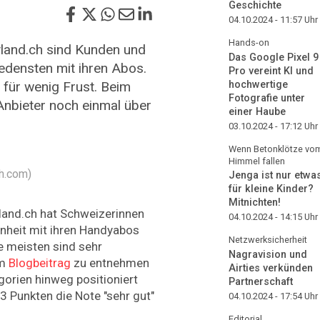
Geschichte
04.10.2024 - 11:57
Uhr
Hands-on
land.ch sind Kunden und
Das Google Pixel 9
edensten mit ihren Abos.
Pro vereint KI und
l für wenig Frust. Beim
hochwertige
Fotografie unter
Anbieter noch einmal über
einer Haube
03.10.2024 - 17:12
Uhr
Wenn Betonklötze vo
Himmel fallen
h.com)
Jenga ist nur etwa
für kleine Kinder?
Mitnichten!
land.ch hat Schweizerinnen
04.10.2024 - 14:15
Uhr
enheit mit ihren Handyabos
Netzwerksicherheit
e meisten sind sehr
Nagravision und
em
Blogbeitrag
zu entnehmen
Airties verkünden
tegorien hinweg positioniert
Partnerschaft
,3 Punkten die Note "sehr gut"
04.10.2024 - 17:54
Uhr
Editorial