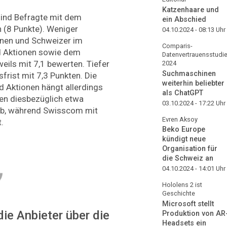
Katzenhaare und
sind Befragte mit dem
ein Abschied
 (8 Punkte). Weniger
04.10.2024 - 08:13
Uhr
nnen und Schweizer im
Comparis-
d Aktionen sowie dem
Datenvertrauensstudi
eils mit 7,1 bewerten. Tiefer
2024
Suchmaschinen
frist mit 7,3 Punkten. Die
weiterhin beliebter
d Aktionen hängt allerdings
als ChatGPT
den diesbezüglich etwa
03.10.2024 - 17:22
Uhr
b, während Swisscom mit
Evren Aksoy
t.
Beko Europe
kündigt neue
Organisation für
die Schweiz an
04.10.2024 - 14:01
Uhr
Hololens 2 ist
Geschichte
Microsoft stellt
e Anbieter über die
Produktion von AR
Headsets ein