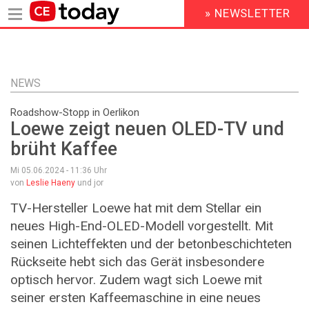
» NEWSLETTER
HEADER
MENU
Direkt
zum
Inhalt
NEWS
Roadshow-Stopp in Oerlikon
Loewe zeigt neuen OLED-TV und
brüht Kaffee
Mi 05.06.2024 - 11:36
Uhr
von
Leslie Haeny
und jor
TV-Hersteller Loewe hat mit dem Stellar ein
neues High-End-OLED-Modell vorgestellt. Mit
seinen Lichteffekten und der betonbeschichteten
Rückseite hebt sich das Gerät insbesondere
optisch hervor. Zudem wagt sich Loewe mit
seiner ersten Kaffeemaschine in eine neues