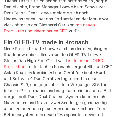
"Dieser Ort fühlt sich schon fast historisch an", sagte
Daniel Joho, Brand Manager Loewe beim Schweizer
Disti Telion. Denn Loewe meldete sich nach
Ungewissheiten über das Fortbestehen der Marke vor
vier Jahren in der Giesserei Oerlikon
mit neuen
Produkten und einem neuen CEO
zurück.
Ein OLED-TV made in Kronach
Neue Produkte hatte Loewe auch an der diesjährigen
Roadshow dabei, allen voran den OLED-TV Loewe
Stellar. Das High-End-Gerät wird
in der neuen OLED-
Produktion
im deutschen Kronach hergestellt. Laut CEO
Aslan Khabliev kombiniert das Gerät "die beste Hard-
und Software". Das Gerät verfügt über das neue
Chassis SL9, das gegenüber dem Vorgänger SL5 für
bessere Performance und insgesamt ein besseres Bild
sorgen soll. Dank Dual-Channel-System können sich
Nutzerinnen und Nutzer zwei Sendungen gleichzeitig
ansehen oder auch pausieren und aufzeichnen. Fürs
Betriebssystem des neuen TVs spannte Loewe mit