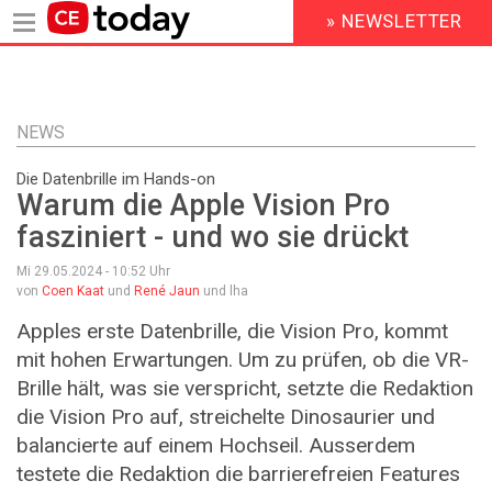
» NEWSLETTER
HEADER
MENU
Direkt
zum
Inhalt
NEWS
Die Datenbrille im Hands-on
Warum die Apple Vision Pro
fasziniert - und wo sie drückt
Mi 29.05.2024 - 10:52
Uhr
von
Coen Kaat
und
René Jaun
und lha
Apples erste Datenbrille, die Vision Pro, kommt
mit hohen Erwartungen. Um zu prüfen, ob die VR-
Brille hält, was sie verspricht, setzte die Redaktion
die Vision Pro auf, streichelte Dinosaurier und
balancierte auf einem Hochseil. Ausserdem
testete die Redaktion die barrierefreien Features