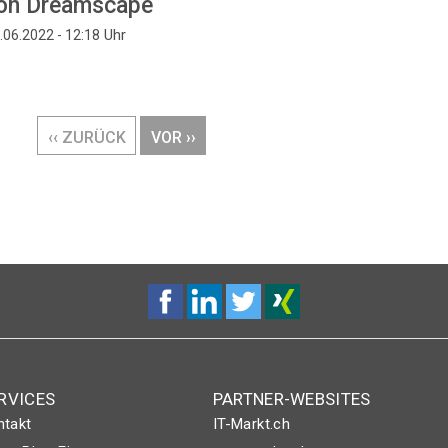
on Dreamscape
Uhr
.06.2022 - 12:18
VORHERIGE
‹‹ ZURÜCK
NÄCHSTE
VOR ››
SEITE
SEITE
RVICES
PARTNER-WEBSITES
ntakt
IT-Markt.ch