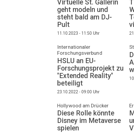
Virtuelle St. Gallerin
T
geht modeln und
W
steht bald am DJ-
T
Pult
v
Uhr
11.10.2023 - 11:50
21
Internationaler
St
Forschungsverbund
D
HSLU an EU-
A
Forschungsprojekt zu
w
"Extended Reality"
10
beteiligt
Uhr
23.10.2022 - 09:00
Hollywood am Drücker
Er
Diese Rolle könnte
M
Disney im Metaverse
u
spielen
V