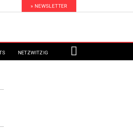
» NEWSLETTER
TS
NETZWITZIG
Digital Signage 2023
Digital Signage 2022
Digital Signage 2021
Digital Signage 2020
Digital Signage 2019