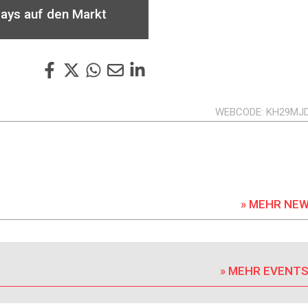
lays auf den Markt
WEBCODE
KH29MJ
» MEHR NE
» MEHR EVENT