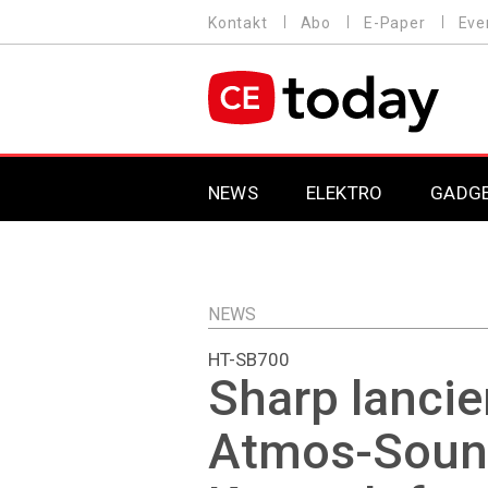
Direkt
Kontakt
Abo
E-Paper
Eve
HEADER
zum
MENU
Inhalt
MAIN NAVIGATION
NEWS
ELEKTRO
GADG
NEWS
HT-SB700
Sharp lancie
Atmos-Soun