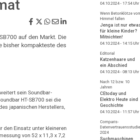
mat
04.10.2024 - 17:54
Uhr
Wenn Betonklötze vo
Himmel fallen
Jenga ist nur etwa
für kleine Kinder?
SB700 auf den Markt. Die
Mitnichten!
04.10.2024 - 14:15
Uhr
e bisher kompakteste des
Editorial
Katzenhaare und
ein Abschied
04.10.2024 - 08:13
Uhr
Nach 12 bzw. 10
Jahren
rweitert sein Soundbar-
CEtoday und
-Soundbar HT-SB700 sei die
Elektro Heute sind
Geschichte
es japanischen Herstellers,
04.10.2024 - 11:57
Uhr
Comparis-
Datenvertrauensstudi
r den Einsatz unter kleineren
2024
bmessung von 52 x 11,3 x 7,2
Suchmaschinen