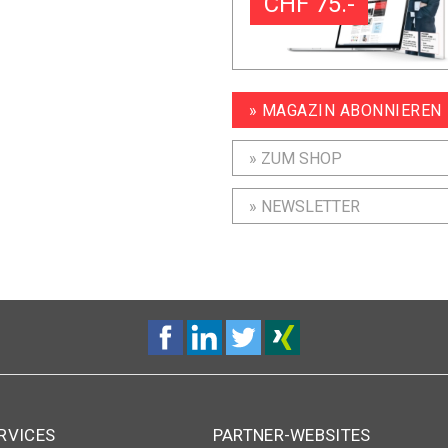
CHF 75.-
» MAGAZIN ABONNIEREN
» ZUM SHOP
» NEWSLETTER
RVICES
PARTNER-WEBSITES