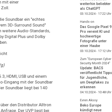
 mit einer
weiterhin beliebter
Zoll.
als ChatGPT
03.10.2024 - 17:22
Uhr
die Soundbar ein "echtes
Hands-on
ivem 3D-Surround Sound"
Das Google Pixel 9
 weitere Audio-Standards,
Pro vereint KI und
by Digital Plus und Dolby
hochwertige
Fotografie unter
ben.
einer Haube
03.10.2024 - 17:12
Uhr
Zum "European Cyber
Security Month 2024"
Vg)
Update: BACS
veröffentlicht Tipps
 5.3, HDMI, USB und einem
für Jugendliche,
o-Eingang mit der Soundbar
um Deepfakes zu
erkennen
er Soundbar liegt bei 140
04.10.2024 - 10:48
Uhr
Evren Aksoy
über den Distributor Alltron
Beko Europe
kündigt neue
 Anfrage. Der UVP liegt bei