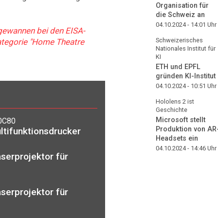
Organisation für
die Schweiz an
04.10.2024 - 14:01
Uhr
gewannen bei den EISA-
Schweizerisches
ategorie "Home Theatre
Nationales Institut für
KI
ETH und EPFL
gründen KI-Institut
04.10.2024 - 10:51
Uhr
Hololens 2 ist
Geschichte
Microsoft stellt
0C80
Produktion von AR
ltifunktionsdrucker
Headsets ein
04.10.2024 - 14:46
Uhr
aserprojektor für
aserprojektor für