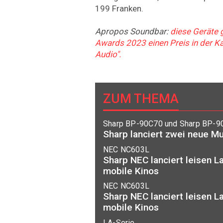
199 Franken.
Apropos Soundbar:
diese Geräte 
Awards 2023 einen Preis in der K
Audio".
ZUM THEMA
Sharp BP-90C70 und Sharp BP-9
Sharp lanciert zwei neue Mu
NEC NC603L
Sharp NEC lanciert leisen L
mobile Kinos
NEC NC603L
Sharp NEC lanciert leisen L
mobile Kinos
LA-Serie