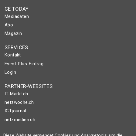
CE TODAY
Mediadaten
Abo
Magazin
SERVICES
Kontakt
Event-Plus-Eintrag
Login
PARTNER-WEBSITES
IT-Markt.ch
netzwoche.ch
ICTjournal
netzmedien.ch
© NETZMEDIEN AG 2026
Diese Website verwendet Cookies und Analysetools, um die