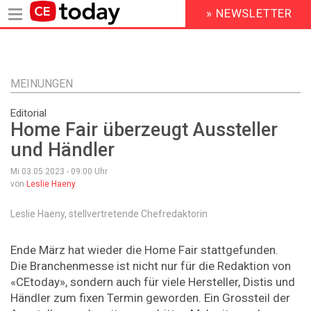
» NEWSLETTER
HEADER
MENU
Direkt
zum
Inhalt
MEINUNGEN
Editorial
Home Fair überzeugt Aussteller
und Händler
Mi 03.05.2023 - 09:00
Uhr
von
Leslie Haeny
Leslie Haeny, stellvertretende Chefredaktorin
Ende März hat wieder die Home Fair stattgefunden.
Die Branchenmesse ist nicht nur für die Redaktion von
­«CEtoday», sondern auch für viele Hersteller, Distis und
Händler zum fixen Termin geworden. Ein Grossteil der