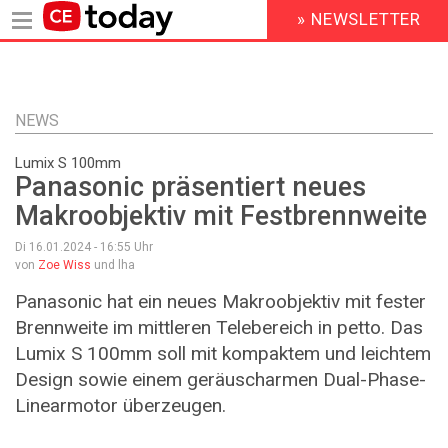
» NEWSLETTER
HEADER
MENU
Direkt
zum
Inhalt
NEWS
Lumix S 100mm
Panasonic präsentiert neues
Makroobjektiv mit Festbrennweite
Di 16.01.2024 - 16:55
Uhr
von
Zoe Wiss
und lha
Panasonic hat ein neues Makroobjektiv mit fester
Brennweite im mittleren Telebereich in petto. Das
Lumix S 100mm soll mit kompaktem und leichtem
Design sowie einem geräuscharmen Dual-Phase-
Linearmotor überzeugen.