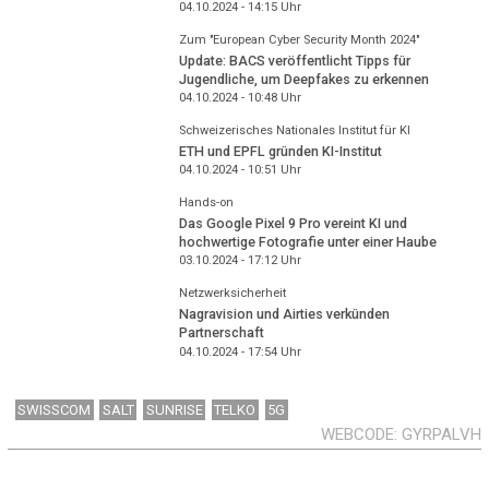
04.10.2024 - 14:15
Uhr
Zum "European Cyber Security Month 2024"
Update: BACS veröffentlicht Tipps für
Jugendliche, um Deepfakes zu erkennen
04.10.2024 - 10:48
Uhr
Schweizerisches Nationales Institut für KI
ETH und EPFL gründen KI-Institut
04.10.2024 - 10:51
Uhr
Hands-on
Das Google Pixel 9 Pro vereint KI und
hochwertige Fotografie unter einer Haube
03.10.2024 - 17:12
Uhr
Netzwerksicherheit
Nagravision und Airties verkünden
Partnerschaft
04.10.2024 - 17:54
Uhr
SWISSCOM
SALT
SUNRISE
TELKO
5G
WEBCODE
GYRPALVH