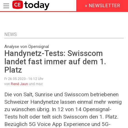
» NEWSLETTER
HEADER
MENU
Direkt
zum
Inhalt
NEWS
Analyse von Opensignal
Handynetz-Tests: Swisscom
landet fast immer auf dem 1.
Platz
Fr 26.05.2023 - 16:12
Uhr
von
René Jaun
und msc
Die von Salt, Sunrise und Swisscom betriebenen
Schweizer Handynetze lassen einmal mehr wenig
zu wünschen übrig. In 12 von 14 Opensignal-
Tests holt oder teilt sich Swisscom den 1. Platz.
Bezüglich 5G Voice App Experience und 5G-