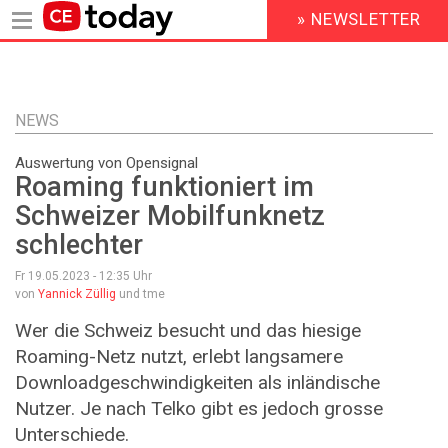
» NEWSLETTER
HEADER
MENU
Direkt
zum
Inhalt
NEWS
Auswertung von Opensignal
Roaming funktioniert im
Schweizer Mobilfunknetz
schlechter
Fr 19.05.2023 - 12:35
Uhr
von
Yannick Züllig
und tme
Wer die Schweiz besucht und das hiesige
Roaming-Netz nutzt, erlebt langsamere
Downloadgeschwindigkeiten als inländische
Nutzer. Je nach Telko gibt es jedoch grosse
Unterschiede.