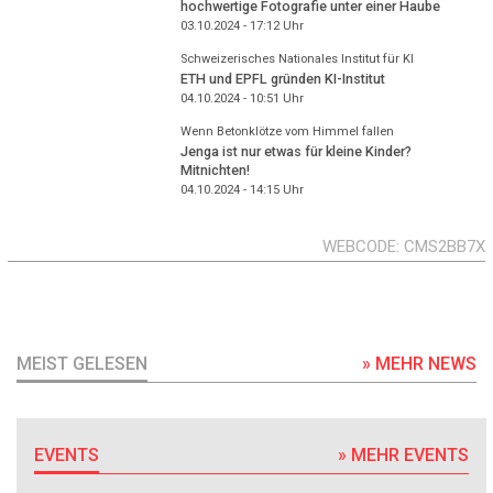
hochwertige Fotografie unter einer Haube
03.10.2024 - 17:12
Uhr
Schweizerisches Nationales Institut für KI
ETH und EPFL gründen KI-Institut
04.10.2024 - 10:51
Uhr
Wenn Betonklötze vom Himmel fallen
Jenga ist nur etwas für kleine Kinder?
Mitnichten!
04.10.2024 - 14:15
Uhr
WEBCODE
CMS2BB7X
MEIST GELESEN
» MEHR NEWS
EVENTS
» MEHR EVENTS