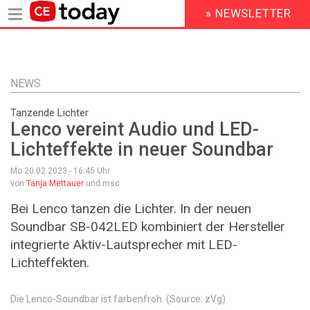
» NEWSLETTER
HEADER
MENU
Direkt
zum
Inhalt
NEWS
Tanzende Lichter
Lenco vereint Audio und LED-
Lichteffekte in neuer Soundbar
Mo 20.02.2023 - 16:45
Uhr
von
Tanja Mettauer
und msc
Bei Lenco tanzen die Lichter. In der neuen
Soundbar SB-042LED kombiniert der Hersteller
integrierte Aktiv-Lautsprecher mit LED-
Lichteffekten.
Die Lenco-Soundbar ist farbenfroh. (Source: zVg)