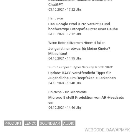
ChatGPT
03.10.2024 - 17:22
Uhr
Hands-on
Das Google Pixel 9 Pro vereint KI und
hochwertige Fotografie unter einer Haube
03.10.2024 - 17:12
Uhr
Wenn Betonklötze vom Himmel fallen
Jenga ist nur etwas für kleine Kinder?
Mitnichten!
04.10.2024 - 14:15
Uhr
Zum "European Cyber Security Month 2024"
Update: BACS veröffentlicht Tipps für
Jugendliche, um Deepfakes zu erkennen
04.10.2024 - 10:48
Uhr
Hololens 2 ist Geschichte
Microsoft stellt Produktion von AR-Headsets
ein
04.10.2024 - 14:46
Uhr
PRODUKT
LENCO
SOUNDBAR
AUDIO
WEBCODE
DAWAPMYK