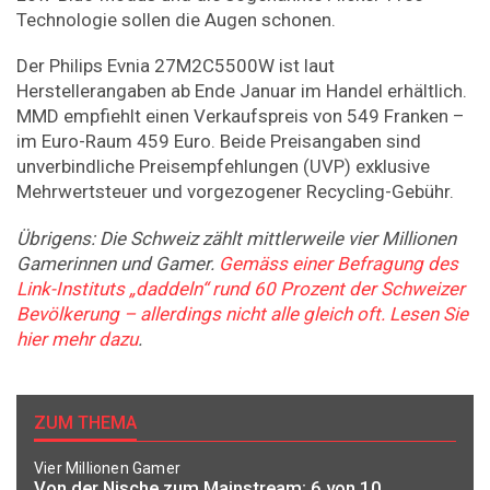
Technologie sollen die Augen schonen.
Der Philips Evnia 27M2C5500W ist laut
Herstellerangaben ab Ende Januar im Handel erhältlich.
MMD empfiehlt einen Verkaufspreis von 549 Franken –
im Euro-Raum 459 Euro. Beide Preisangaben sind
unverbindliche Preisempfehlungen (UVP) exklusive
Mehrwertsteuer und vorgezogener Recycling-Gebühr.
Übrigens: Die Schweiz zählt mittlerweile vier Millionen
Gamerinnen und Gamer.
Gemäss einer Befragung des
Link-Instituts „daddeln“ rund 60 Prozent der Schweizer
Bevölkerung – allerdings nicht alle gleich oft. Lesen Sie
hier mehr dazu
.
ZUM THEMA
Vier Millionen Gamer
Von der Nische zum Mainstream: 6 von 10