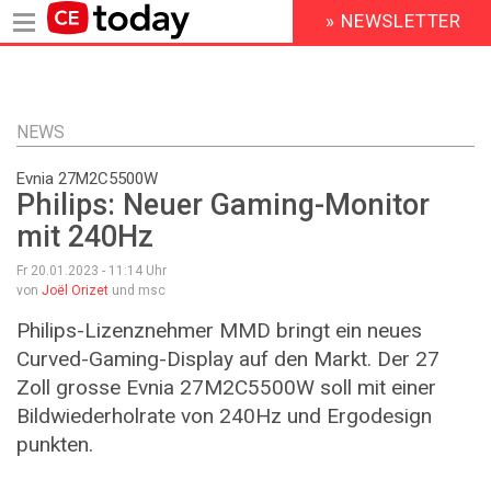
» NEWSLETTER
HEADER
MENU
Direkt
zum
Inhalt
NEWS
Evnia 27M2C5500W
Philips: Neuer Gaming-Monitor
mit 240Hz
Fr 20.01.2023 - 11:14
Uhr
von
Joël Orizet
und msc
Philips-Lizenznehmer MMD bringt ein neues
Curved-Gaming-Display auf den Markt. Der 27
Zoll grosse Evnia 27M2C5500W soll mit einer
Bildwiederholrate von 240Hz und Ergodesign
punkten.