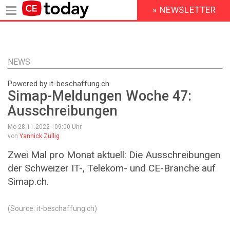
» NEWSLETTER
HEADER
MENU
Direkt
zum
Inhalt
NEWS
Powered by it-beschaffung.ch
Simap-Meldungen Woche 47:
Ausschreibungen
Mo 28.11.2022 - 09:00
Uhr
von
Yannick Züllig
Zwei Mal pro Monat aktuell: Die Ausschreibungen
der Schweizer IT-, Telekom- und CE-Branche auf
Simap.ch.
(Source: it-beschaffung.ch)