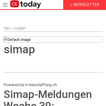
» NEWSLETTER
HEADER
MENU
Direkt
zum
Inhalt
TAG > SIMAP
simap
Powered by it-beschaffung.ch
Simap-Meldungen
Woche 39: