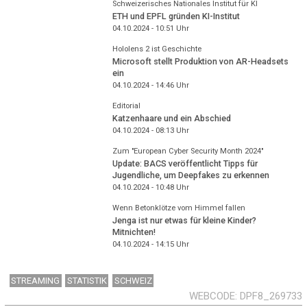
Schweizerisches Nationales Institut für KI
ETH und EPFL gründen KI-Institut
04.10.2024 - 10:51
Uhr
Hololens 2 ist Geschichte
Microsoft stellt Produktion von AR-Headsets
ein
04.10.2024 - 14:46
Uhr
Editorial
Katzenhaare und ein Abschied
04.10.2024 - 08:13
Uhr
Zum "European Cyber Security Month 2024"
Update: BACS veröffentlicht Tipps für
Jugendliche, um Deepfakes zu erkennen
04.10.2024 - 10:48
Uhr
Wenn Betonklötze vom Himmel fallen
Jenga ist nur etwas für kleine Kinder?
Mitnichten!
04.10.2024 - 14:15
Uhr
STREAMING
STATISTIK
SCHWEIZ
WEBCODE
DPF8_269733