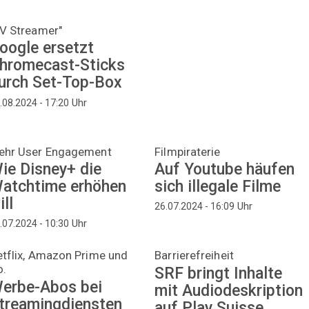
V Streamer"
oogle ersetzt
hromecast-Sticks
urch Set-Top-Box
Uhr
.08.2024 - 17:20
ehr User Engagement
Filmpiraterie
ie Disney+ die
Auf Youtube häufen
atchtime erhöhen
sich illegale Filme
ill
Uhr
26.07.2024 - 16:09
Uhr
.07.2024 - 10:30
tflix, Amazon Prime und
Barrierefreiheit
o.
SRF bringt Inhalte
erbe-Abos bei
mit Audiodeskription
treamingdiensten
auf Play Suisse