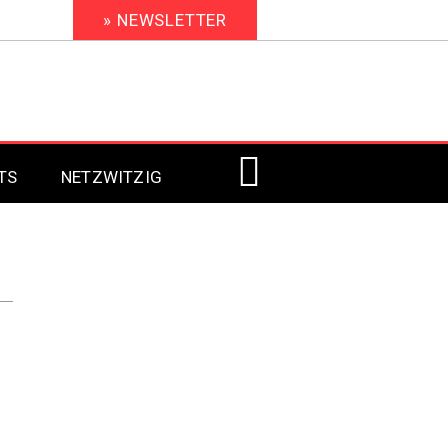
» NEWSLETTER
TS
NETZWITZIG
Digital Signage 2023
Digital Signage 2022
Digital Signage 2021
Digital Signage 2020
Digital Signage 2019