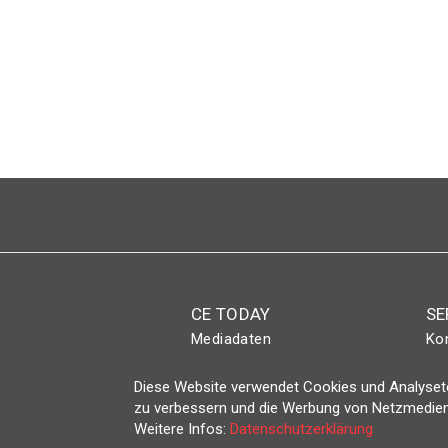
Seitennummerierung
CE TODAY
SE
Mediadaten
Ko
Abo
Eve
Diese Website verwendet Cookies und Analyseto
Magazin
Lo
zu verbessern und die Werbung von Netzmedien
Weitere Infos:
Datenschutzerklärung