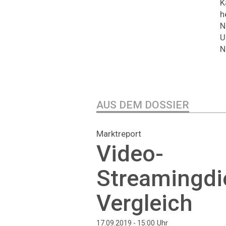
K
h
N
U
N
AUS DEM DOSSIER
Marktreport
Video-
Streamingdi
Vergleich
Uhr
17.09.2019 - 15:00