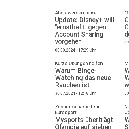
Abos werden teurer
"T
Update: Disney+ will
G
"ernsthaft" gegen
C
Account Sharing
d
vorgehen
07
Uhr
08.08.2024 - 17:29
Kurze Übungen helfen
M
Warum Binge-
W
Watching das neue
W
Rauchen ist
w
Uhr
30.07.2024 - 12:18
30
Zusammenarbeit mit
Ne
Eurosport
C
Mysports überträgt
W
Olympia auf sieben
S