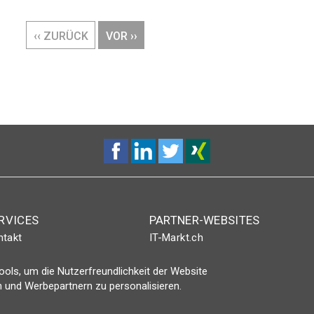
VORHERIGE
‹‹ ZURÜCK
NÄCHSTE
VOR ››
SEITE
SEITE
RVICES
PARTNER-WEBSITES
ntakt
IT-Markt.ch
nt-Plus-Eintrag
netzwoche.ch
ols, um die Nutzerfreundlichkeit der Website
gin
ICTjournal
 und Werbepartnern zu personalisieren.
netzmedien.ch