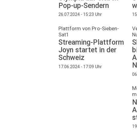
Pop-up-Sendern
w
Uhr
26.07.2024 - 15:23
15
Plattform von Pro-Sieben-
V
Sat1
N
Streaming-Plattform
S
Joyn startet in der
b
Schweiz
A
N
Uhr
17.06.2024 - 17:09
06
M
m
N
A
s
19