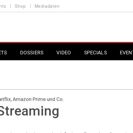
nts
Shop
Mediadaten
ETS
DOSSIERS
VIDEO
SPECIALS
EVEN
Mobilfunk
Professional AV & 
Gaming
Professional AV & 
Smarthome
Professional AV & 
etflix, Amazon Prime und Co.
Streaming
DAB+
Professional AV & 
Professional AV & 