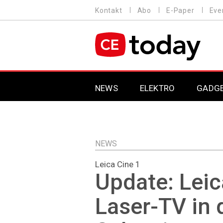
Direkt
Kontakt
Abo
E-Paper
Eve
HEADER
zum
MENU
Inhalt
MAIN NAVIGATION
NEWS
ELEKTRO
GADG
NEWS
Leica Cine 1
Update: Leic
Laser-TV in 