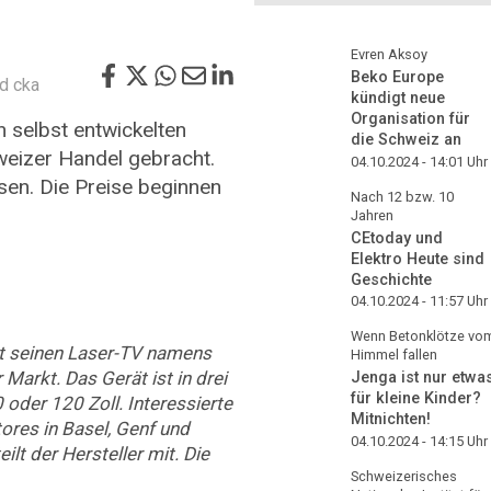
Evren Aksoy
Beko Europe
d cka
kündigt neue
Organisation für
 selbst entwickelten
die Schweiz an
weizer Handel gebracht.
04.10.2024 - 14:01
Uhr
ssen. Die Preise beginnen
Nach 12 bzw. 10
Jahren
CEtoday und
Elektro Heute sind
Geschichte
04.10.2024 - 11:57
Uhr
Wenn Betonklötze vo
gt seinen Laser-TV namens
Himmel fallen
Markt. Das Gerät ist in drei
Jenga ist nur etwa
für kleine Kinder?
 oder 120 Zoll. Interessierte
Mitnichten!
ores in Basel, Genf und
04.10.2024 - 14:15
Uhr
ilt der Hersteller mit. Die
Schweizerisches