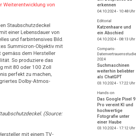
r Weiterentwicklung von
erkennen
04.10.2024 - 10:48
Uhr
Editorial
hen Staubschutzdeckel
Katzenhaare und
 mit einer Lebensdauer von
ein Abschied
les und farbintensives Bild.
04.10.2024 - 08:13
Uhr
tes Summicron-Objektiv mit
Comparis-
t gemäss dem Hersteller
Datenvertrauensstudi
2024
ität. So produziere das
Suchmaschinen
g mit 80 oder 100 Zoll
weiterhin beliebter
nis perfekt zu machen,
als ChatGPT
egriertes Dolby-Atmos-
03.10.2024 - 17:22
Uhr
Hands-on
Das Google Pixel 9
Pro vereint KI und
hochwertige
Staubschutzdeckel. (Source:
Fotografie unter
einer Haube
03.10.2024 - 17:12
Uhr
ersteller mit einem TV-