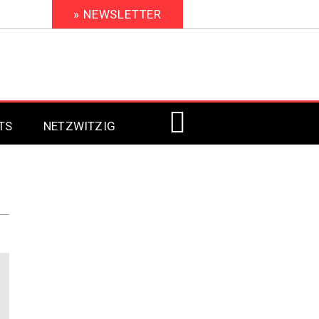
» NEWSLETTER
TS
NETZWITZIG
Digital Signage 2023
Digital Signage 2022
Digital Signage 2021
Digital Signage 2020
Digital Signage 2019