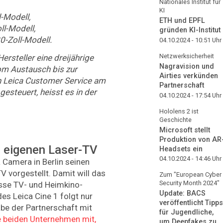
Nationales Institut für
KI
-Modell,
ETH und EPFL
ll-Modell,
gründen KI-Institut
0-Zoll-Modell.
04.10.2024 - 10:51
Uhr
Netzwerksicherheit
ersteller eine dreijährige
Nagravision und
vom Austausch bis zur
Airties verkünden
n Leica Customer Service am
Partnerschaft
esteuert, heisst es in der
04.10.2024 - 17:54
Uhr
Hololens 2 ist
Geschichte
Microsoft stellt
Produktion von AR
n eigenen Laser-TV
Headsets ein
04.10.2024 - 14:46
Uhr
 Camera in Berlin seinen
V vorgestellt. Damit will das
Zum "European Cyber
Security Month 2024"
sse TV- und Heimkino-
Update: BACS
des Leica Cine 1 folgt nur
veröffentlicht Tipps
be der Partnerschaft mit
für Jugendliche,
e beiden Unternehmen mit,
um Deepfakes zu