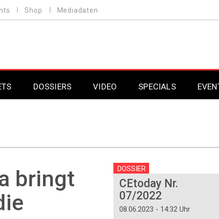
nts
Shop
Mediadaten
ETS
DOSSIERS
VIDEO
SPECIALS
EVEN
Mobilfunk
Professional AV & 
Gaming
Professional AV & 
Smarthome
Professional AV & 
DOSSIER
a bringt
CEtoday Nr.
DAB+
Professional AV & 
07/2022
die
Professional AV & 
08.06.2023 - 14:32 Uhr