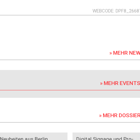
WEBCODE
DPF8_2668
» MEHR NE
» MEHR EVENT
» MEHR DOSSIE
DOSSIER
DOSSIER
Neuheiten aus Berlin
Digital Signage und Pro-