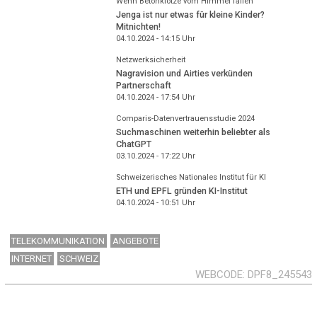
Wenn Betonklötze vom Himmel fallen
Jenga ist nur etwas für kleine Kinder?
Mitnichten!
04.10.2024 - 14:15
Uhr
Netzwerksicherheit
Nagravision und Airties verkünden
Partnerschaft
04.10.2024 - 17:54
Uhr
Comparis-Datenvertrauensstudie 2024
Suchmaschinen weiterhin beliebter als
ChatGPT
03.10.2024 - 17:22
Uhr
Schweizerisches Nationales Institut für KI
ETH und EPFL gründen KI-Institut
04.10.2024 - 10:51
Uhr
TELEKOMMUNIKATION
ANGEBOTE
INTERNET
SCHWEIZ
WEBCODE
DPF8_245543