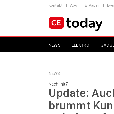
Direkt
Kontakt
Abo
E-Paper
Eve
HEADER
zum
MENU
Inhalt
MAIN NAVIGATION
NEWS
ELEKTRO
GADG
NEWS
Nach Init7
Update: Auc
brummt Kun