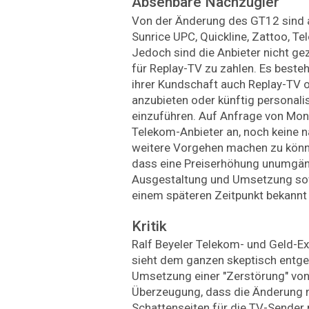
Absehbare Nachzügler
Von der Änderung des GT12 sind 
Sunrice UPC, Quickline, Zattoo, T
Jedoch sind die Anbieter nicht g
für Replay-TV zu zahlen. Es besteh
ihrer Kundschaft auch Replay-TV 
anzubieten oder künftig personal
einzuführen. Auf Anfrage von Mon
Telekom-Anbieter an, noch keine 
weitere Vorgehen machen zu können
dass eine Preiserhöhung unumgängl
Ausgestaltung und Umsetzung sow
einem späteren Zeitpunkt bekannt
Kritik
Ralf Beyeler Telekom- und Geld-Ex
sieht dem ganzen skeptisch entgeg
Umsetzung einer "Zerstörung" von
Überzeugung, dass die Änderung m
Schattenseiten für die TV-Sender m