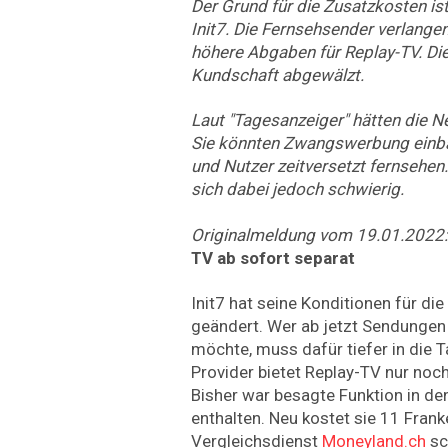
Der Grund für die Zusatzkosten is
Init7. Die Fernsehsender verlange
höhere Abgaben für Replay-TV. Di
Kundschaft abgewälzt.
Laut "Tagesanzeiger" hätten die Ne
Sie könnten Zwangswerbung einba
und Nutzer zeitversetzt fernsehen
sich dabei jedoch schwierig.
Originalmeldung vom 19.01.2022
TV ab sofort separat
Init7 hat seine Konditionen für d
geändert. Wer ab jetzt Sendunge
möchte, muss dafür tiefer in die T
Provider bietet Replay-TV nur noc
Bisher war besagte Funktion in den
enthalten. Neu kostet sie 11 Frank
Vergleichsdienst
Moneyland.ch
sc