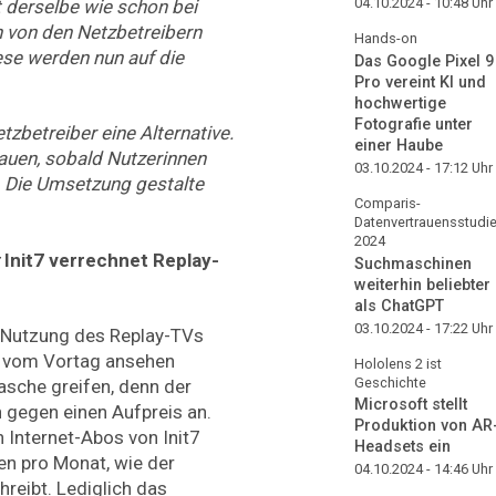
04.10.2024 - 10:48
Uhr
t derselbe wie schon bei
n von den Netzbetreibern
Hands-on
ese werden nun auf die
Das Google Pixel 9
Pro vereint KI und
hochwertige
Fotografie unter
tzbetreiber eine Alternative.
einer Haube
uen, sobald Nutzerinnen
03.10.2024 - 17:12
Uhr
. Die Umsetzung gestalte
Comparis-
Datenvertrauensstudi
2024
:
Init7 verrechnet Replay-
Suchmaschinen
weiterhin beliebter
als ChatGPT
03.10.2024 - 17:22
Uhr
ie Nutzung des Replay-TVs
n vom Vortag ansehen
Hololens 2 ist
Geschichte
asche greifen, denn der
Microsoft stellt
h gegen einen Aufpreis an.
Produktion von AR
 Internet-Abos von Init7
Headsets ein
en pro Monat, wie der
04.10.2024 - 14:46
Uhr
hreibt. Lediglich das