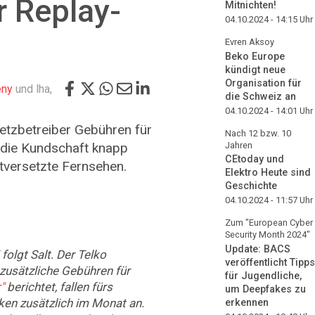
r Replay-
Mitnichten!
04.10.2024 - 14:15
Uhr
Evren Aksoy
Beko Europe
kündigt neue
Organisation für
eny
und lha,
die Schweiz an
04.10.2024 - 14:01
Uhr
 Netzbetreiber Gebühren für
Nach 12 bzw. 10
 die Kundschaft knapp
Jahren
CEtoday und
itversetzte Fernsehen.
Elektro Heute sind
Geschichte
04.10.2024 - 11:57
Uhr
Zum "European Cyber
Security Month 2024"
Update: BACS
olgt Salt. Der Telko
veröffentlicht Tipps
zusätzliche Gebühren für
für Jugendliche,
"
berichtet, fallen fürs
um Deepfakes zu
ken zusätzlich im Monat an.
erkennen