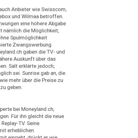
auch Anbieter wie Swisscom,
elebox und Wilmaa betroffen.
ezwungen eine höhere Abgabe
t nämlich die Möglichkeit,
ohne Spulmöglichkeit
isierte Zwangswerbung
eyland.ch gaben die TV- und
nähere Auskunft über das
. Salt erklärte jedoch,
ich sei. Sunrise gab an, die
ie mehr über die Preise zu
 zu geben.
perte bei Moneyland.ch,
en. Für ihn gleicht die neue
 Replay-TV. Seine
it erheblichen
it eingeht, drückt er wie