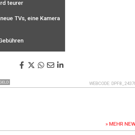
rd teurer
 neue TVs, eine Kamera
-Gebühren
GELD
WEBCODE
DPF8_2437
» MEHR NE