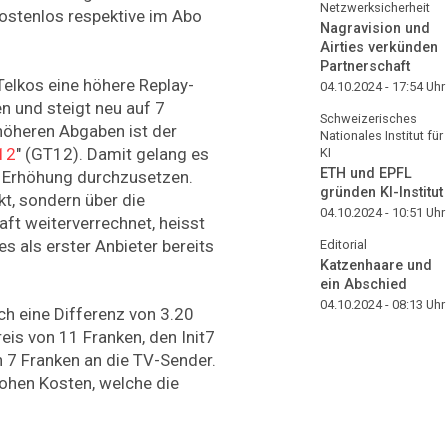
Netzwerksicherheit
ostenlos respektive im Abo
Nagravision und
Airties verkünden
Partnerschaft
elkos eine höhere Replay-
04.10.2024 - 17:54
Uhr
n und steigt neu auf 7
Schweizerisches
höheren Abgaben ist der
Nationales Institut für
12
" (GT12). Damit gelang es
KI
ETH und EPFL
 Erhöhung durchzusetzen.
gründen KI-Institut
kt, sondern über die
04.10.2024 - 10:51
Uhr
ft weiterverrechnet, heisst
es als erster Anbieter bereits
Editorial
Katzenhaare und
ein Abschied
04.10.2024 - 08:13
Uhr
ch eine Differenz von 3.20
is von 11 Franken, den Init7
 7 Franken an die TV-Sender.
hohen Kosten, welche die