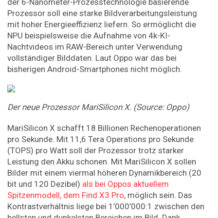
der 6-Nanometer-Prozesstechnologie basierende
Prozessor soll eine starke Bildverarbeitungsleistung
mit hoher Energieeffizienz liefern. So ermöglicht die
NPU beispielsweise die Aufnahme von 4k-KI-
Nachtvideos im RAW-Bereich unter Verwendung
vollständiger Bilddaten. Laut Oppo war das bei
bisherigen Android-Smartphones nicht möglich.
Der neue Prozessor MariSilicon X. (Source: Oppo)
MariSilicon X schafft 18 Billionen Rechenoperationen
pro Sekunde. Mit 11,6 Tera Operations pro Sekunde
(TOPS) pro Watt soll der Prozessor trotz starker
Leistung den Akku schonen. Mit MariSilicon X sollen
Bilder mit einem viermal höheren Dynamikbereich (20
bit und 120 Dezibel)
als bei Oppos aktuellem
Spitzenmodell, dem Find X3 Pro
, möglich sein. Das
Kontrastverhältnis liege bei 1’000’000:1 zwischen den
hellsten und dunkelsten Bereichen im Bild. Dank