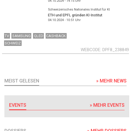
04.10.2024 - 14:15
Uhr
Schweizerisches Nationales Institut für KI
ETH und EPFL gründen KI-Institut
04.10.2024 - 10:51
Uhr
TV
SAMSUNG
QLED
CASHBACK
SCHWEIZ
WEBCODE
DPF8_238849
MEIST GELESEN
» MEHR NEWS
EVENTS
» MEHR EVENTS
DOSSIERS
» MEHR DOSSIERS