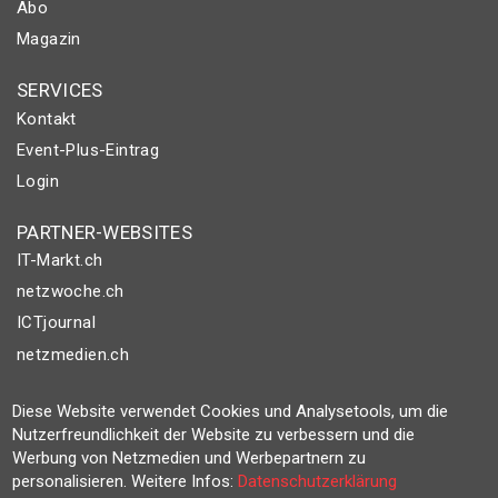
Abo
Magazin
SERVICES
Kontakt
Event-Plus-Eintrag
Login
PARTNER-WEBSITES
IT-Markt.ch
netzwoche.ch
ICTjournal
netzmedien.ch
© NETZMEDIEN AG 2026
Diese Website verwendet Cookies und Analysetools, um die
Impressum
Nutzerfreundlichkeit der Website zu verbessern und die
Werbung von Netzmedien und Werbepartnern zu
AGB
personalisieren. Weitere Infos:
Datenschutzerklärung
Nutzungsbestimmungen