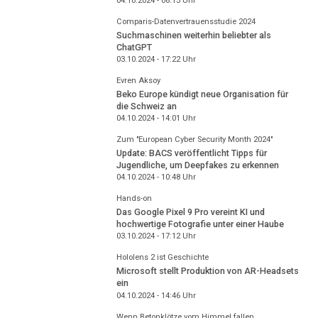
04.10.2024 - 08:13
Uhr
Comparis-Datenvertrauensstudie 2024
Suchmaschinen weiterhin beliebter als
ChatGPT
03.10.2024 - 17:22
Uhr
Evren Aksoy
Beko Europe kündigt neue Organisation für
die Schweiz an
04.10.2024 - 14:01
Uhr
Zum "European Cyber Security Month 2024"
Update: BACS veröffentlicht Tipps für
Jugendliche, um Deepfakes zu erkennen
04.10.2024 - 10:48
Uhr
Hands-on
Das Google Pixel 9 Pro vereint KI und
hochwertige Fotografie unter einer Haube
03.10.2024 - 17:12
Uhr
Hololens 2 ist Geschichte
Microsoft stellt Produktion von AR-Headsets
ein
04.10.2024 - 14:46
Uhr
Wenn Betonklötze vom Himmel fallen