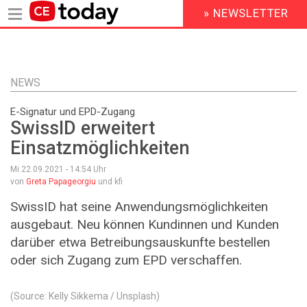
» NEWSLETTER
HEADER
MENU
Direkt
zum
Inhalt
NEWS
E-Signatur und EPD-Zugang
SwissID erweitert
Einsatzmöglichkeiten
Mi 22.09.2021 - 14:54
Uhr
von
Greta Papageorgiu
und kfi
SwissID hat seine Anwendungsmöglichkeiten
ausgebaut. Neu können Kundinnen und Kunden
darüber etwa Betreibungsauskunfte bestellen
oder sich Zugang zum EPD verschaffen.
(Source: Kelly Sikkema / Unsplash)