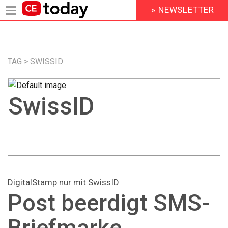
» NEWSLETTER
HEADER
MENU
Direkt
zum
Inhalt
TAG > SWISSID
SwissID
DigitalStamp nur mit SwissID
Post beerdigt SMS-
Briefmarke