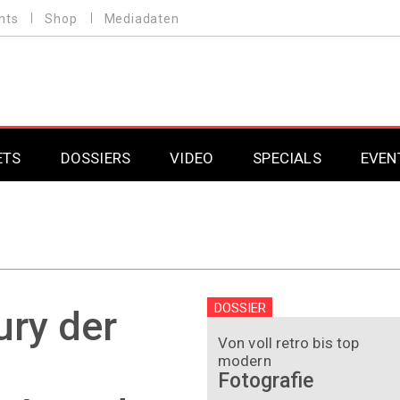
nts
Shop
Mediadaten
ETS
DOSSIERS
VIDEO
SPECIALS
EVEN
Mobilfunk
Professional AV & 
Gaming
Professional AV & 
Smarthome
Professional AV & 
DOSSIER
ury der
DAB+
Professional AV & 
Von voll retro bis top
modern
Fotografie
Professional AV & 