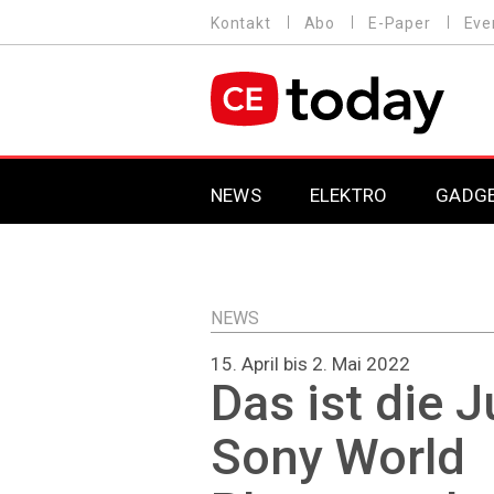
Direkt
Kontakt
Abo
E-Paper
Eve
HEADER
zum
MENU
Inhalt
MAIN NAVIGATION
NEWS
ELEKTRO
GADG
NEWS
15. April bis 2. Mai 2022
Das ist die J
Sony World