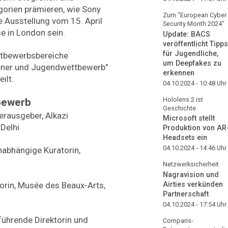
gorien prämieren, wie Sony
Zum "European Cyber
e Ausstellung vom 15. April
Security Month 2024"
e in London sein.
Update: BACS
veröffentlicht Tipps
für Jugendliche,
ttbewerbsbereiche
um Deepfakes zu
fener und Jugendwettbewerb"
erkennen
ilt.
04.10.2024 - 10:48
Uhr
Hololens 2 ist
bewerb
Geschichte
erausgeber, Alkazi
Microsoft stellt
-Delhi
Produktion von AR
Headsets ein
04.10.2024 - 14:46
Uhr
unabhängige Kuratorin,
Netzwerksicherheit
Nagravision und
torin, Musée des Beaux-Arts,
Airties verkünden
Partnerschaft
04.10.2024 - 17:54
Uhr
ührende Direktorin und
Comparis-