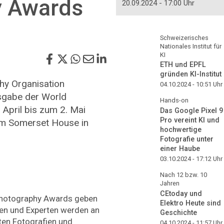
y Awards
20.09.2024 - 17:00 Uhr
Schweizerisches
Nationales Institut für
KI
ETH und EPFL
gründen KI-Institut
hy Organisation
04.10.2024 - 10:51
Uhr
usgabe der World
Hands-on
April bis zum 2. Mai
Das Google Pixel 9
Pro vereint KI und
im Somerset House in
hochwertige
Fotografie unter
einer Haube
03.10.2024 - 17:12
Uhr
Nach 12 bzw. 10
Jahren
CEtoday und
 Photography Awards geben
Elektro Heute sind
nen und Experten werden an
Geschichte
ten Fotografien und
04.10.2024 - 11:57
Uhr