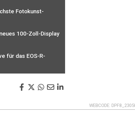
echste Fotokunst-
 neues 100-Zoll-Display
ve für das EOS-R-
WEBCODE
DPF8_2305