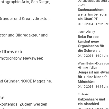
Datenvertrauensstudi
otographic Arts, San Diego,
2024
Suchmaschinen
weiterhin beliebter
ünder und Kreativdirektor,
als ChatGPT
03.10.2024 - 17:22
Uhr
Evren Aksoy
ator und Bildredakteur und
Beko Europe
kündigt neue
Organisation für
die Schweiz an
ettbewerb
04.10.2024 - 14:01
Uhr
 Photography, Newsweek
Wenn Betonklötze vo
Himmel fallen
Jenga ist nur etwa
b
für kleine Kinder?
und Gründer, NOICE Magazine,
Mitnichten!
04.10.2024 - 14:15
Uhr
Editorial
se
Katzenhaare und
 kostenlos. Zudem werden
ein Abschied
04.10.2024 - 08:13
Uhr