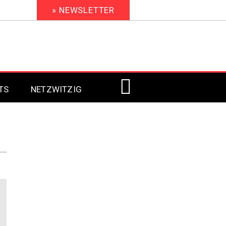
» NEWSLETTER
TS
NETZWITZIG
Digital Signage 2023
Digital Signage 2022
Digital Signage 2021
Digital Signage 2020
Digital Signage 2019