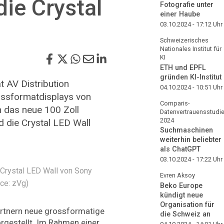
die Crystal
Fotografie unter
einer Haube
03.10.2024 - 17:12
Uhr
Schweizerisches
Nationales Institut für
KI
ETH und EPFL
gründen KI-Institut
 AV Distribution
04.10.2024 - 10:51
Uhr
ssformatdisplays von
Comparis-
n das neue 100 Zoll
Datenvertrauensstudi
2024
d die Crystal LED Wall
Suchmaschinen
weiterhin beliebter
als ChatGPT
03.10.2024 - 17:22
Uhr
 Crystal LED Wall von Sony
Evren Aksoy
rce: zVg)
Beko Europe
kündigt neue
Organisation für
artnern neue grossformatige
die Schweiz an
rgestellt. Im Rahmen einer