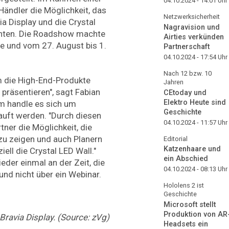
04.10.2024 - 14:01
Uhr
ändler die Möglichkeit, das
Netzwerksicherheit
a Display und die Crystal
Nagravision und
chten. Die Roadshow machte
Airties verkünden
e und vom 27. August bis 1.
Partnerschaft
04.10.2024 - 17:54
Uhr
Nach 12 bzw. 10
m die High-End-Produkte
Jahren
 präsentieren", sagt Fabian
CEtoday und
Elektro Heute sind
em handle es sich um
Geschichte
kauft werden. "Durch diesen
04.10.2024 - 11:57
Uhr
ner die Möglichkeit, die
zu zeigen und auch Planern
Editorial
Katzenhaare und
ell die Crystal LED Wall."
ein Abschied
der einmal an der Zeit, die
04.10.2024 - 08:13
Uhr
und nicht über ein Webinar.
Hololens 2 ist
Geschichte
Microsoft stellt
Produktion von AR
Bravia Display. (Source: zVg)
Headsets ein