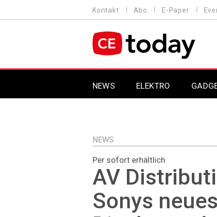
Direkt
Kontakt
Abo
E-Paper
Eve
HEADER
zum
MENU
Inhalt
MAIN NAVIGATION
NEWS
ELEKTRO
GADG
NEWS
Per sofort erhältlich
AV Distribut
Sonys neues