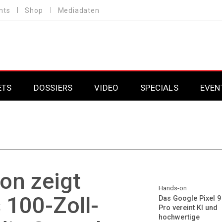
nts
Shop
Mediadaten
ETS
DOSSIERS
VIDEO
SPECIALS
EVEN
Mobilfunk
Professional AV & 
Gaming
Professional AV & 
Smarthome
Professional AV & 
ion zeigt
DAB+
Professional AV & 
Hands-on
 100-Zoll-
Das Google Pixel 9
Pro vereint KI und
Professional AV & 
hochwertige