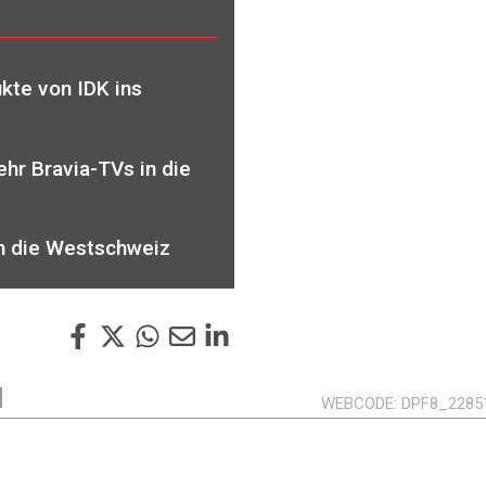
kte von IDK ins
hr Bravia-TVs in die
in die Westschweiz
WEBCODE
DPF8_2285