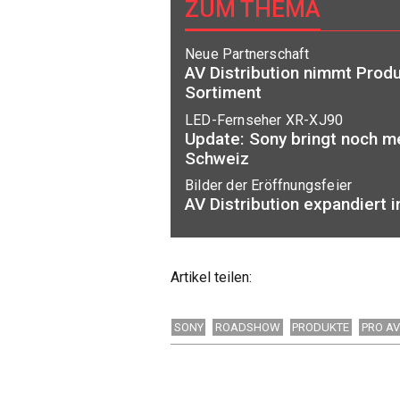
ZUM THEMA
Neue Partnerschaft
AV Distribution nimmt Produ
Sortiment
LED-Fernseher XR-XJ90
Update: Sony bringt noch me
Schweiz
Bilder der Eröffnungsfeier
AV Distribution expandiert 
Artikel teilen:
SONY
ROADSHOW
PRODUKTE
PRO AV