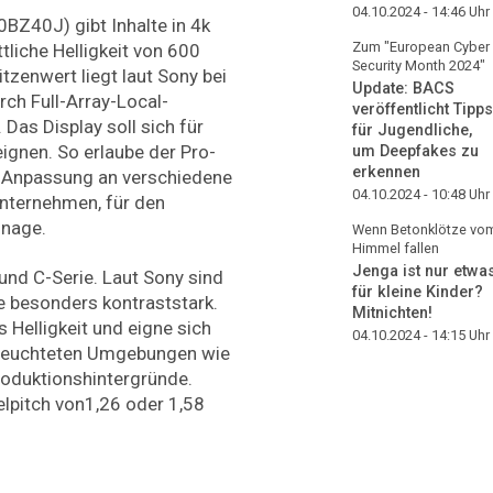
04.10.2024 - 14:46
Uhr
BZ40J) gibt Inhalte in 4k
Zum "European Cyber
tliche Helligkeit von 600
Security Month 2024"
tzenwert liegt laut Sony bei
Update: BACS
ch Full-Array-Local-
veröffentlicht Tipps
as Display soll sich für
für Jugendliche,
gnen. So erlaube der Pro-
um Deepfakes zu
erkennen
e Anpassung an verschiedene
04.10.2024 - 10:48
Uhr
nternehmen, für den
gnage.
Wenn Betonklötze vo
Himmel fallen
Jenga ist nur etwa
 und C-Serie. Laut Sony sind
für kleine Kinder?
e besonders kontraststark.
Mitnichten!
s Helligkeit und eigne sich
04.10.2024 - 14:15
Uhr
 beleuchteten Umgebungen wie
Produktionshintergründe.
elpitch von1,26 oder 1,58