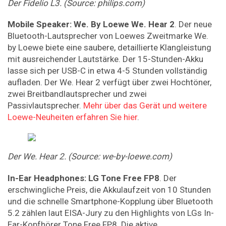
Der
Fidelio
L3.
(Source:
philips.com)
Mobile
Speaker:
We.
By
Loewe
We.
Hear
2
. Der neue
Bluetooth-Lautsprecher von Loewes Zweitmarke We.
by Loewe biete eine saubere, detaillierte Klangleistung
mit ausreichender Lautstärke. Der 15-Stunden-Akku
lasse sich per USB-C in etwa 4-5 Stunden vollständig
aufladen. Der We. Hear 2 verfügt über zwei Hochtöner,
zwei Breitbandlautsprecher und zwei
Passivlautsprecher.
Mehr über das Gerät und weitere
Loewe-Neuheiten erfahren Sie hier
.
Der
We.
Hear
2.
(Source:
we-by-loewe.com)
In-Ear
Headphones:
LG
Tone
Free
FP8
. Der
erschwingliche Preis, die Akkulaufzeit von 10 Stunden
und die schnelle Smartphone-Kopplung über Bluetooth
5.2 zählen laut EISA-Jury zu den Highlights von LGs In-
Ear-Kopfhörer Tone Free FP8. Die aktive