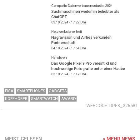
Comparis-Datenvertrauensstudie 2024
Suchmaschinen weiterhin beliebter als
ChatGPT
03.10.2024 - 17:22
Uhr
Netzwerksicherheit
Nagravision und Airties verkünden
Partnerschaft
04.10.2024 - 17:54
Uhr
Hands-on
Das Google Pixel 9 Pro vereint KI und
hochwertige Fotografie unter einer Haube
03.10.2024 - 17:12
Uhr
EISA
SMARTPHONES
GADGETS
KOPFHÖRER
SMARTWATCH
AWARD
WEBCODE
DPF8_226581
MEIST GELESEN
» MEHR NEWS