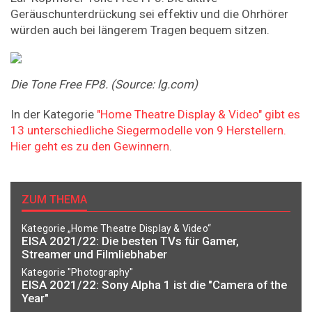
Geräuschunterdrückung sei effektiv und die Ohrhörer
würden auch bei längerem Tragen bequem sitzen.
Die
Tone
Free
FP8.
(Source:
lg.com)
In der Kategorie
"Home Theatre Display & Video" gibt es
13 unterschiedliche Siegermodelle von 9 Herstellern.
Hier geht es zu den Gewinnern
.
ZUM THEMA
Kategorie „Home Theatre Display & Video“
EISA 2021/22: Die besten TVs für Gamer,
Streamer und Filmliebhaber
Kategorie "Photography"
EISA 2021/22: Sony Alpha 1 ist die "Camera of the
Year"