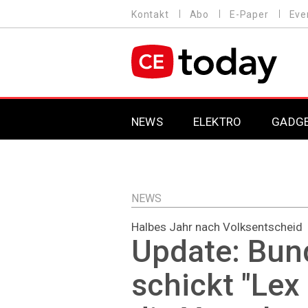
Direkt
Kontakt
Abo
E-Paper
Eve
HEADER
zum
MENU
Inhalt
MAIN NAVIGATION
NEWS
ELEKTRO
GADG
NEWS
Halbes Jahr nach Volksentscheid
Update: Bun
schickt "Lex 