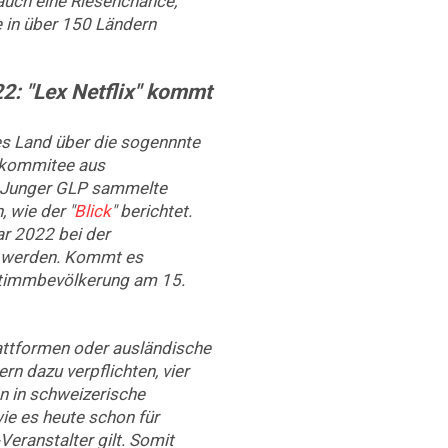
 auch eine Riesenchance,
e in über 150 Ländern
2: "Lex Netflix" kommt
es Land über die sogennnte
mskommitee aus
d Junger GLP sammelte
, wie der "
Blick
" berichtet.
r 2022 bei der
t werden. Kommt es
Stimmbevölkerung am 15.
lattformen oder ausländische
n dazu verpflichten, vier
n in schweizerische
wie es heute schon für
Veranstalter gilt. Somit