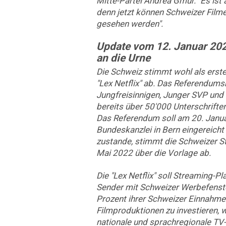
Mitte-Partei Andrea Gmür. "Es ist
denn jetzt können Schweizer Film
gesehen werden".
Update vom 12. Januar 202
an die Urne
Die Schweiz stimmt wohl als erst
"Lex Netflix" ab. Das Referendu
Jungfreisinnigen, Junger SVP un
bereits über 50'000 Unterschriften
Das Referendum soll am 20. Janua
Bundeskanzlei in Bern eingereich
zustande, stimmt die Schweizer 
Mai 2022 über die Vorlage ab.
Die "Lex Netflix" soll Streaming-P
Sender mit Schweizer Werbefenster
Prozent ihrer Schweizer Einnahme
Filmproduktionen zu investieren, 
nationale und sprachregionale TV-