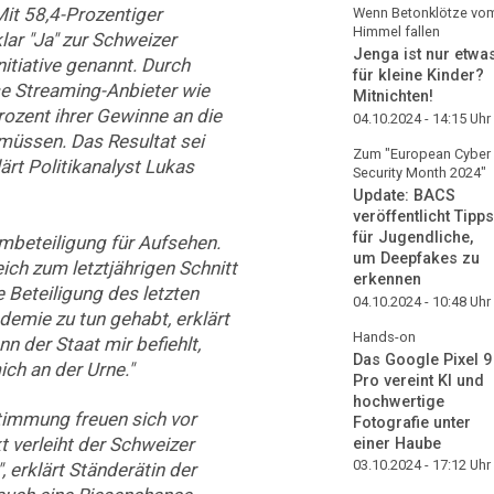
Mit 58,4-Prozentiger
Wenn Betonklötze vo
Himmel fallen
lar "Ja" zur Schweizer
Jenga ist nur etwa
nitiative genannt. Durch
für kleine Kinder?
 Streaming-Anbieter wie
Mitnichten!
Prozent ihrer Gewinne an die
04.10.2024 - 14:15
Uhr
müssen. Das Resultat sei
Zum "European Cyber
rt Politikanalyst Lukas
Security Month 2024"
Update: BACS
veröffentlicht Tipps
für Jugendliche,
mmbeteiligung für Aufsehen.
um Deepfakes zu
ich zum letztjährigen Schnitt
erkennen
 Beteiligung des letzten
04.10.2024 - 10:48
Uhr
demie zu tun gehabt, erklärt
Hands-on
n der Staat mir befiehlt,
Das Google Pixel 9
ich an der Urne."
Pro vereint KI und
hochwertige
timmung freuen sich vor
Fotografie unter
t verleiht der Schweizer
einer Haube
03.10.2024 - 17:12
Uhr
 erklärt Ständerätin der