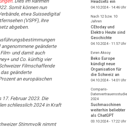
nungen
. Dies im Rahmen
Headsets ein
022. Somit können nun
04.10.2024 - 14:46
Uhr
Verbände, etwa Suissedigital
Nach 12 bzw. 10
fernsehen (VSPF), ihre
Jahren
setz abgeben.
CEtoday und
Elektro Heute sind
Geschichte
 Ausführungsbestimmungen
04.10.2024 - 11:57
Uhr
eid angenommene geänderte
 Film- und damit auch
Evren Aksoy
Beko Europe
ney+ und Co. künftig vier
kündigt neue
 Schweizer Filmschaffende
Organisation für
 das geänderte
die Schweiz an
Prozent an europäischen
04.10.2024 - 14:01
Uhr
Comparis-
Datenvertrauensstudi
 17. Februar 2023. Die
2024
en schliesslich 2024 in Kraft
Suchmaschinen
weiterhin beliebter
als ChatGPT
03.10.2024 - 17:22
Uhr
chweizer Stimmvolk nimmt