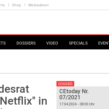
nts
Shop
Mediadaten
ETS
DOSSIERS
VIDEO
SPECIALS
EVEN
Mobilfunk
Professional AV & 
Gaming
Professional AV & 
Smarthome
Professional AV & 
DOSSIER
desrat
CEtoday Nr.
DAB+
Professional AV & 
07/2021
Netflix" in
Professional AV & 
17.04.2024 - 08:00 Uhr