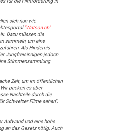
es für die Filmförderung in
llen sich nun wie
chtenportal
"Watson.ch"
Volk. Dazu müssen die
ten sammeln, um eine
führen. Als Hindernis
der Jungfreisinnigen jedoch
ür eine Stimmensammlung
ache Zeit, um im öffentlichen
 Wir packen es aber
osse Nachteile durch die
ür Schweizer Filme sehen",
er Aufwand und eine hohe
ng an das Gesetz nötig. Auch