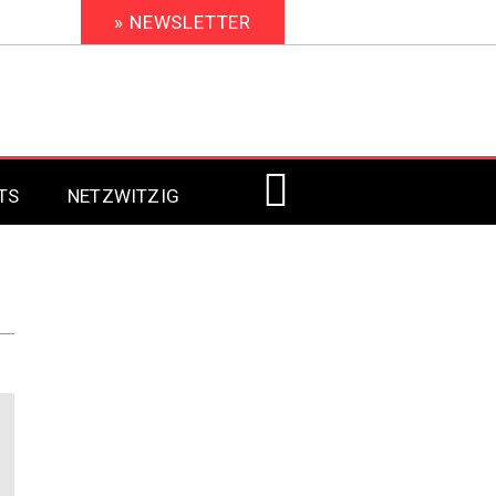
» NEWSLETTER
TS
NETZWITZIG
Digital Signage 2023
Digital Signage 2022
Digital Signage 2021
Digital Signage 2020
Digital Signage 2019