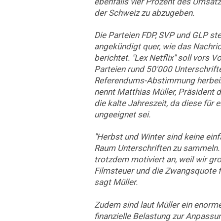
ebenfalls vier Prozent des Umsatz
der Schweiz zu abzugeben.
Die Parteien FDP, SVP und GLP ste
angekündigt quer, wie das Nachri
berichtet. "Lex Netflix" soll vors 
Parteien rund 50'000 Unterschrif
Referendums-Abstimmung herbeizu
nennt Matthias Müller, Präsident 
die kalte Jahreszeit, da diese f
ungeeignet sei.
"Herbst und Winter sind keine einf
Raum Unterschriften zu sammeln.
trotzdem motiviert an, weil wir gr
Filmsteuer und die Zwangsquote f
sagt Müller.
Zudem sind laut Müller ein enorm
finanzielle Belastung zur Anpassu