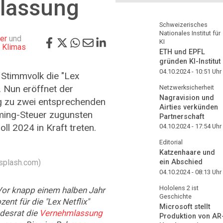
lassung
Schweizerisches
Nationales Institut für
er
und
KI
n Klimas
ETH und EPFL
gründen KI-Institut
04.10.2024 - 10:51
Uhr
 Stimmvolk die "Lex
. Nun eröffnet der
Netzwerksicherheit
Nagravision und
g zu zwei entsprechenden
Airties verkünden
ming-Steuer zugunsten
Partnerschaft
ll 2024 in Kraft treten.
04.10.2024 - 17:54
Uhr
Editorial
Katzenhaare und
nsplash.com)
ein Abschied
04.10.2024 - 08:13
Uhr
Hololens 2 ist
Vor knapp einem halben Jahr
Geschichte
ent für die "Lex Netflix"
Microsoft stellt
ndesrat die
Vernehmlassung
Produktion von AR