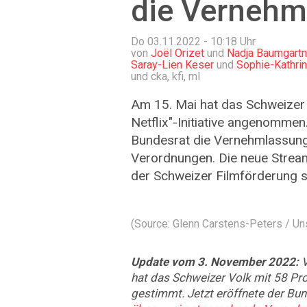
die Vernehm
Do 03.11.2022 - 10:18
Uhr
von
Joël Orizet
und
Nadja Baumgartn
Saray-Lien Keser
und
Sophie-Kathri
und cka, kfi, ml
Am 15. Mai hat das Schweizer
Netflix"-Initiative angenommen
Bundesrat die Vernehmlassun
Verordnungen. Die neue Strea
der Schweizer Filmförderung so
(Source: Glenn Carstens-Peters / U
Update vom 3. November 2022:
hat das Schweizer Volk mit 58 Proz
gestimmt. Jetzt eröffnete der Bu