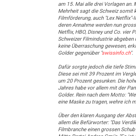
am 15. Mai alle drei Vorlagen an. 
Mehrheit sagt die Schweiz somit k
Filmförderung, auch "Lex Netflix"-I
deren Annahme werden nun grosse
Netflix, HBO, Disney und Co. vier 
Schweizer Filmindustrie abgeben 
keine Überraschung gewesen, erklä
Golder gegenüber "
swissinfo.ch
".
Dafür sorgte jedoch die tiefe Sti
Diese sei mit 39 Prozent im Vergle
um 20 Prozent gesunken. Die hohe
Jahres habe vor allem mit der Pan
Golder. Rein nach dem Motto: "Wen
eine Maske zu tragen, wehre ich m
Über den klaren Ausgang der Abs
allem die Befürworter: "Das Verdik
Filmbranche einen grossen Schub",