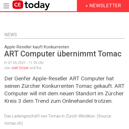
» NEWSLETTER
HEADER
MENU
Direkt
zum
Inhalt
NEWS
Apple-Reseller kauft Konkurrenten
ART Computer übernimmt Tomac
Fr 07.05.2021 - 11:55
Uhr
von
Joël Orizet
und lha
Der Genfer Apple-Reseller ART Computer hat
seinen Zürcher Konkurrenten Tomac gekauft. ART
Computer will mit dem neuen Standort im Zürcher
Kreis 3 dem Trend zum Onlinehandel trotzen.
Das Ladengeschäft von Tomac in Zürich-Wiedikon. (Source:
tomac.ch)