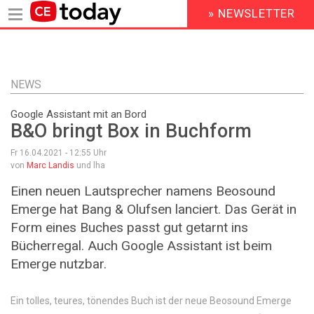
» NEWSLETTER
HEADER
MENU
Direkt
zum
Inhalt
NEWS
Google Assistant mit an Bord
B&O bringt Box in Buchform
Fr 16.04.2021 - 12:55
Uhr
von
Marc Landis
und lha
Einen neuen Lautsprecher namens Beosound
Emerge hat Bang & Olufsen lanciert. Das Gerät in
Form eines Buches passt gut getarnt ins
Bücherregal. Auch Google Assistant ist beim
Emerge nutzbar.
Ein tolles, teures, tönendes Buch ist der neue Beosound Emerge