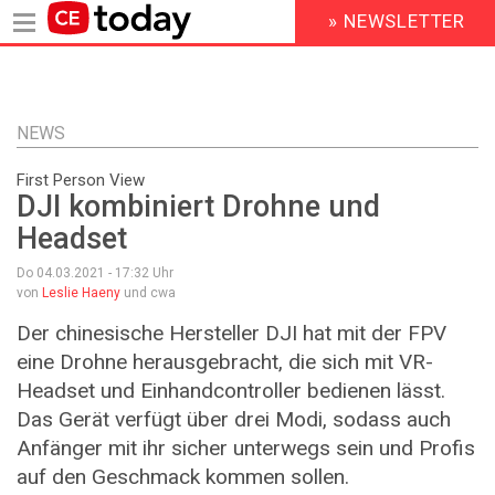
» NEWSLETTER
HEADER
MENU
Direkt
zum
Inhalt
NEWS
First Person View
DJI kombiniert Drohne und
Headset
Do 04.03.2021 - 17:32
Uhr
von
Leslie Haeny
und cwa
Der chinesische Hersteller DJI hat mit der FPV
eine Drohne herausgebracht, die sich mit VR-
Headset und Einhandcontroller bedienen lässt.
Das Gerät verfügt über drei Modi, sodass auch
Anfänger mit ihr sicher unterwegs sein und Profis
auf den Geschmack kommen sollen.