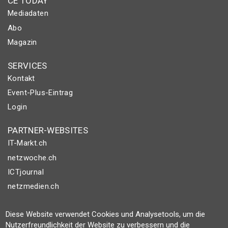
CE TODAY
Mediadaten
Abo
Magazin
SERVICES
Kontakt
Event-Plus-Eintrag
Login
PARTNER-WEBSITES
IT-Markt.ch
netzwoche.ch
ICTjournal
netzmedien.ch
© NETZMEDIEN AG 2026
Diese Website verwendet Cookies und Analysetools, um die
Impressum
Nutzerfreundlichkeit der Website zu verbessern und die