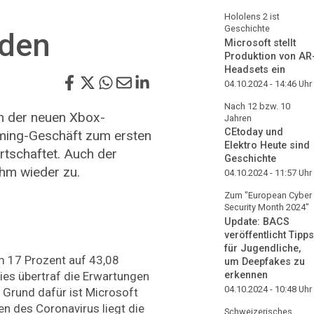
Hololens 2 ist
Geschichte
nden
Microsoft stellt
Produktion von AR
Headsets ein
04.10.2024 - 14:46
Uhr
Nach 12 bzw. 10
n der neuen Xbox-
Jahren
CEtoday und
ming-Geschäft zum ersten
Elektro Heute sind
irtschaftet. Auch der
Geschichte
hm wieder zu.
04.10.2024 - 11:57
Uhr
Zum "European Cyber
Security Month 2024"
Update: BACS
veröffentlicht Tipps
für Jugendliche,
um 17 Prozent auf 43,08
um Deepfakes zu
ies übertraf die Erwartungen
erkennen
04.10.2024 - 10:48
Uhr
n Grund dafür ist Microsoft
 des Coronavirus liegt die
Schweizerisches