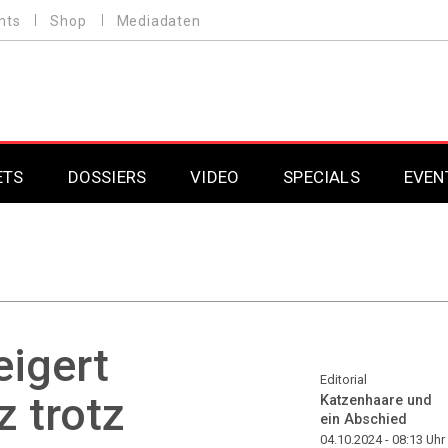
nts
Shop
Mediadaten
ETS
DOSSIERS
VIDEO
SPECIALS
EVEN
Mobilfunk
Professional AV & 
Gaming
Professional AV & 
Smarthome
Professional AV & 
eigert
DAB+
Professional AV & 
Editorial
 trotz
Katzenhaare und
ein Abschied
Professional AV & 
04.10.2024 - 08:13
Uhr