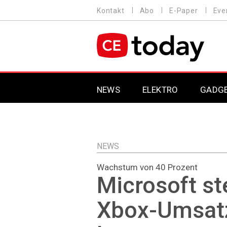
Direkt
Kontakt
Abo
E-Paper
Eve
HEADER
zum
MENU
Inhalt
MAIN NAVIGATION
NEWS
ELEKTRO
GADG
NEWS
Wachstum von 40 Prozent
Microsoft st
Xbox-Umsatz