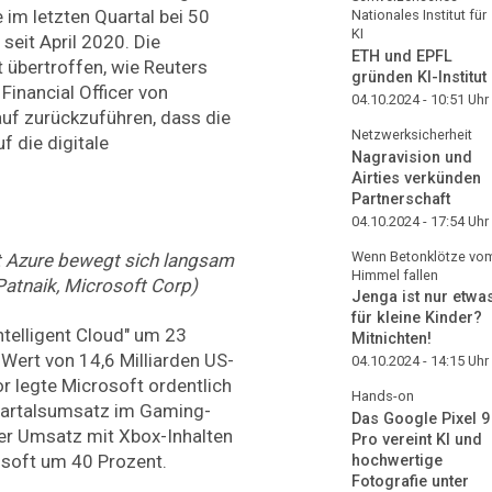
im letzten Quartal bei 50
Nationales Institut für
KI
seit April 2020. Die
ETH und EPFL
übertroffen, wie Reuters
gründen KI-Institut
Financial Officer von
04.10.2024 - 10:51
Uhr
uf zurückzuführen, dass die
Netzwerksicherheit
 die digitale
Nagravision und
Airties verkünden
Partnerschaft
04.10.2024 - 17:54
Uhr
Wenn Betonklötze vo
 Azure bewegt sich langsam
Himmel fallen
Patnaik, Microsoft Corp)
Jenga ist nur etwa
für kleine Kinder?
telligent Cloud" um 23
Mitnichten!
 Wert von 14,6 Milliarden US-
04.10.2024 - 14:15
Uhr
r legte Microsoft ordentlich
Hands-on
uartalsumsatz im Gaming-
Das Google Pixel 9
Der Umsatz mit Xbox-Inhalten
Pro vereint KI und
soft um 40 Prozent.
hochwertige
Fotografie unter