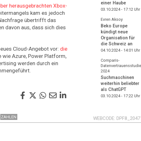
einer Haube
ber herausgebrachten Xbox-
03.10.2024 - 17:12
Uhr
eitermangels kam es jedoch
 Nachfrage übertrifft das
Evren Aksoy
Beko Europe
n davon aus, dass sich dies
kündigt neue
Organisation für
die Schweiz an
 neues Cloud-Angebot vor:
die
04.10.2024 - 14:01
Uhr
e wie Azure, Power Platform,
Comparis-
rtising werden durch ein
Datenvertrauensstudi
mmengeführt.
2024
Suchmaschinen
weiterhin beliebter
als ChatGPT
03.10.2024 - 17:22
Uhr
ZAHLEN
WEBCODE
DPF8_2047