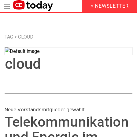
» NEWSLETTER
HEADER
MENU
Direkt
zum
Inhalt
TAG > CLOUD
cloud
Neue Vorstandsmitglieder gewählt
Telekommunikation
und Energie im