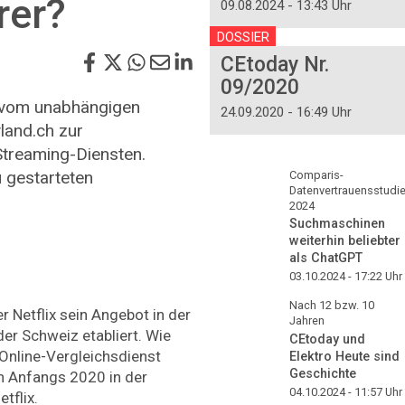
rer?
09.08.2024 - 13:43 Uhr
DOSSIER
CEtoday Nr.
09/2020
 vom unabhängigen
24.09.2020 - 16:49 Uhr
land.ch zur
treaming-Diensten.
 gestarteten
Comparis-
Datenvertrauensstudi
2024
Suchmaschinen
weiterhin beliebter
als ChatGPT
03.10.2024 - 17:22
Uhr
Nach 12 bzw. 10
r Netflix sein Angebot in der
Jahren
der Schweiz etabliert. Wie
CEtoday und
Online-Vergleichsdienst
Elektro Heute sind
Geschichte
n Anfangs 2020 in der
04.10.2024 - 11:57
Uhr
tflix.