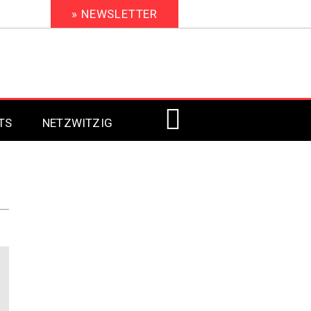
» NEWSLETTER
TS
NETZWITZIG
Digital Signage 2023
Digital Signage 2022
Digital Signage 2021
Digital Signage 2020
Digital Signage 2019