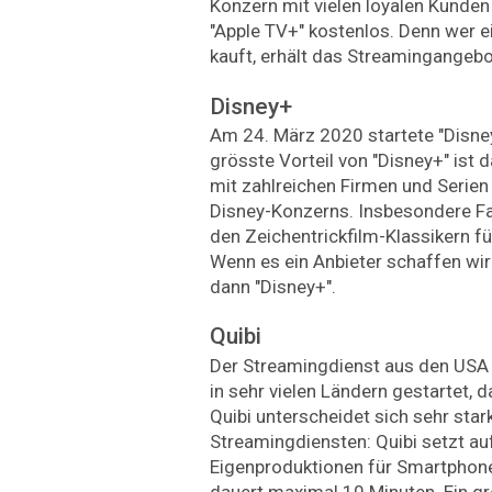
Konzern mit vielen loyalen Kunden
"Apple TV+" kostenlos. Denn wer e
kauft, erhält das Streamingangeb
Disney+
Am 24. März 2020 startete "Disney
grösste Vorteil von "Disney+" ist
mit zahlreichen Firmen und Serien
Disney-Konzerns. Insbesondere Fa
den Zeichentrickfilm-Klassikern fü
Wenn es ein Anbieter schaffen wir
dann "Disney+".
Quibi
Der Streamingdienst aus den USA i
in sehr vielen Ländern gestartet, 
Quibi unterscheidet sich sehr star
Streamingdiensten: Quibi setzt au
Eigenproduktionen für Smartphone
dauert maximal 10 Minuten. Ein gr