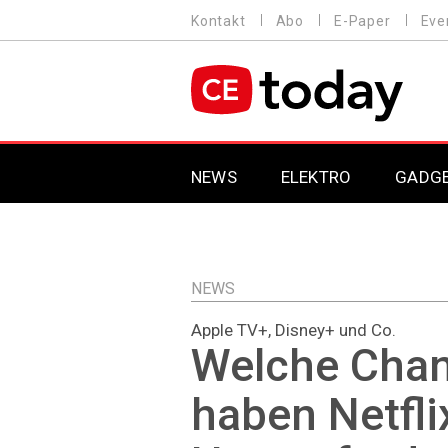
Direkt
Kontakt
Abo
E-Paper
Eve
HEADER
zum
MENU
Inhalt
MAIN NAVIGATION
NEWS
ELEKTRO
GADG
NEWS
Apple TV+, Disney+ und Co.
Welche Cha
haben Netfli