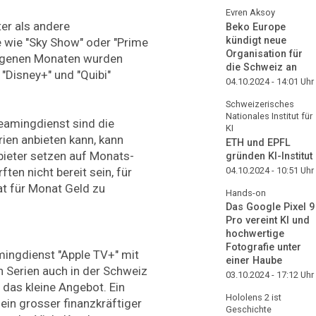
Evren Aksoy
ter als andere
Beko Europe
kündigt neue
 wie "Sky Show" oder "Prime
Organisation für
ngenen Monaten wurden
die Schweiz an
"Disney+" und "Quibi"
04.10.2024 - 14:01
Uhr
Schweizerisches
Nationales Institut für
reamingdienst sind die
KI
rien anbieten kann, kann
ETH und EPFL
ieter setzen auf Monats-
gründen KI-Institut
04.10.2024 - 10:51
Uhr
en nicht bereit sein, für
t für Monat Geld zu
Hands-on
Das Google Pixel 9
Pro vereint KI und
hochwertige
Fotografie unter
mingdienst "Apple TV+" mit
einer Haube
 Serien auch in der Schweiz
03.10.2024 - 17:12
Uhr
t das kleine Angebot. Ein
Hololens 2 ist
 ein grosser finanzkräftiger
Geschichte