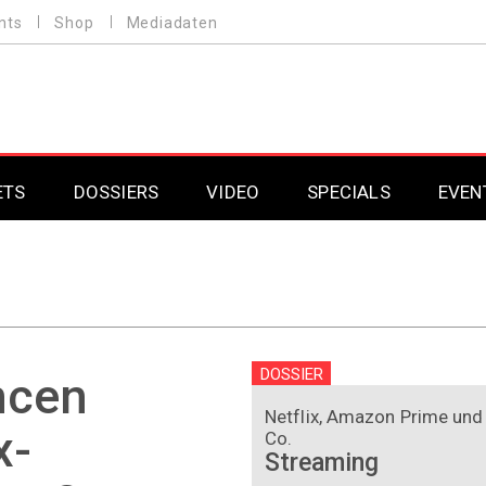
nts
Shop
Mediadaten
ETS
DOSSIERS
VIDEO
SPECIALS
EVEN
Mobilfunk
Professional AV & 
Gaming
Professional AV & 
Smarthome
Professional AV & 
DOSSIER
ncen
DAB+
Professional AV & 
Netflix, Amazon Prime und
x-
Co.
Streaming
Professional AV & 