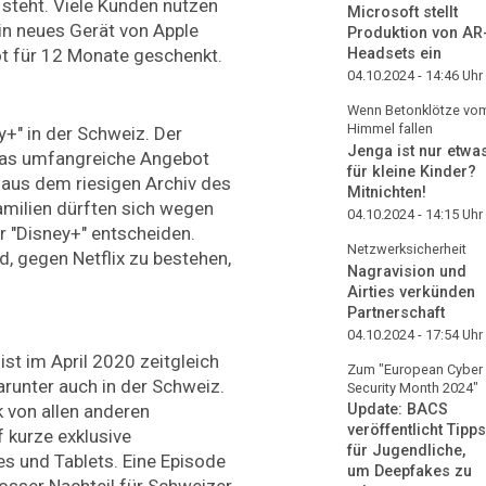
 steht. Viele Kunden nutzen
Microsoft stellt
in neues Gerät von Apple
Produktion von AR
Headsets ein
ot für 12 Monate geschenkt.
04.10.2024 - 14:46
Uhr
Wenn Betonklötze vo
Himmel fallen
+" in der Schweiz. Der
Jenga ist nur etwa
 das umfangreiche Angebot
für kleine Kinder?
 aus dem riesigen Archiv des
Mitnichten!
milien dürften sich wegen
04.10.2024 - 14:15
Uhr
r "Disney+" entscheiden.
Netzwerksicherheit
d, gegen Netflix zu bestehen,
Nagravision und
Airties verkünden
Partnerschaft
04.10.2024 - 17:54
Uhr
st im April 2020 zeitgleich
Zum "European Cyber
darunter auch in der Schweiz.
Security Month 2024"
k von allen anderen
Update: BACS
veröffentlicht Tipps
f kurze exklusive
für Jugendliche,
s und Tablets. Eine Episode
um Deepfakes zu
osser Nachteil für Schweizer