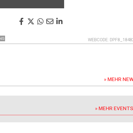
NG
WEBCODE
DPF8_1848
» MEHR NE
» MEHR EVENT