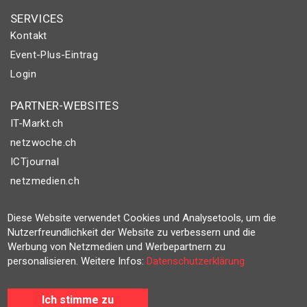
SERVICES
Kontakt
Event-Plus-Eintrag
Login
PARTNER-WEBSITES
IT-Markt.ch
netzwoche.ch
ICTjournal
netzmedien.ch
© NETZMEDIEN AG 2026
Diese Website verwendet Cookies und Analysetools, um die
Impressum
Nutzerfreundlichkeit der Website zu verbessern und die
Werbung von Netzmedien und Werbepartnern zu
AGB
personalisieren. Weitere Infos:
Datenschutzerklärung
Nutzungsbestimmungen
Datenschutzerklärung
Ich stimme zu