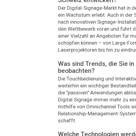
Schweiz entwickelt?
Der Digital-Signage-Markt hat in d
ein Wachstum erlebt. Auch in der 
nach innovativen Signage-Installat
den Wettbewerb voran und führt d
einer Vielzahl an Angeboten für
schöpfen können – von Large-For
Laserprojektoren bis hin zu eindr
Was sind Trends, die Sie in
beobachten?
Die Touchbedienung und Interaktiv
weiterhin ein wichtiger Bestandtei
die "passiven" Anwendungen ablös
Digital Signage immer mehr zu ei
mithilfe von ­Omnichannel Tools 
Relationship-Management-Systeme
schafft.
Welche Technologien werde