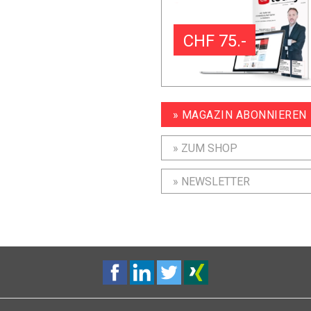
CHF 75.-
» MAGAZIN ABONNIEREN
» ZUM SHOP
» NEWSLETTER