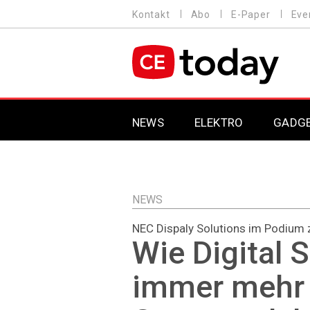
Direkt
Kontakt
Abo
E-Paper
Eve
HEADER
zum
MENU
Inhalt
MAIN NAVIGATION
NEWS
ELEKTRO
GADG
NEWS
NEC Dispaly Solutions im Podium 
Wie Digital 
immer mehr