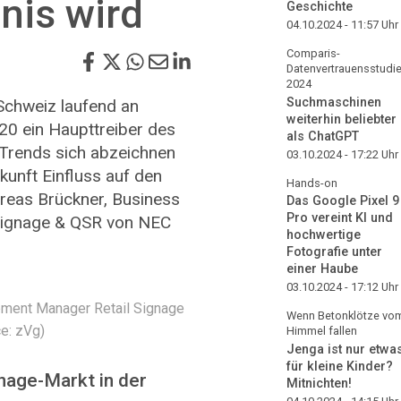
nis wird
Geschichte
04.10.2024 - 11:57
Uhr
Comparis-
Datenvertrauensstudi
2024
Suchmaschinen
 Schweiz laufend an
weiterhin beliebter
0 ein ­Haupttreiber des
als ChatGPT
Trends sich abzeichnen
03.10.2024 - 17:22
Uhr
kunft Einfluss auf den
Hands-on
reas Brückner, Business
Das Google Pixel 9
Pro vereint KI und
Signage & QSR von NEC
hochwertige
Fotografie unter
einer Haube
03.10.2024 - 17:12
Uhr
pment Manager Retail Signage
Wenn Betonklötze vo
e: zVg)
Himmel fallen
Jenga ist nur etwa
für kleine Kinder?
gnage-Markt in der
Mitnichten!