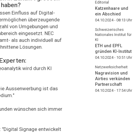
Editorial
e haben?
Katzenhaare und
sen Einfluss auf Digital-
ein Abschied
e ermöglichen überzeugende
04.10.2024 - 08:13
Uhr
ielzahl von Umgebungen und
Schweizerisches
bereich eingesetzt. NEC
Nationales Institut für
mt- als auch individuell auf
KI
ETH und EPFL
hnittene Lösungen.
gründen KI-Institut
04.10.2024 - 10:51
Uhr
 Experten:
Netzwerksicherheit
deoanalytik wird durch KI
Nagravision und
Airties verkünden
Partnerschaft
"Die Aussenwerbung ist das
04.10.2024 - 17:54
Uhr
dium."
Kunden wünschen sich immer
: "Digital Signage entwickelt