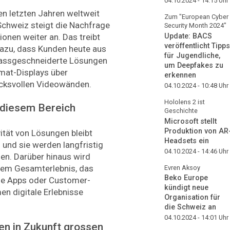
04.10.2024 - 14:15
Uhr
en letzten Jahren weltweit
Zum "European Cyber
Schweiz steigt die Nachfrage
Security Month 2024"
Update: BACS
ionen weiter an. Das treibt
veröffentlicht Tipps
azu, dass Kunden heute aus
für Jugendliche,
 massgeschneiderte Lösungen
um Deepfakes zu
mat-Displays über
erkennen
ucksvollen Videowänden.
04.10.2024 - 10:48
Uhr
Hololens 2 ist
 ­diesem Bereich
Geschichte
Microsoft stellt
Produktion von AR
ität von Lösungen bleibt
Headsets ein
l und sie werden langfristig
04.10.2024 - 14:46
Uhr
en. Darüber hinaus wird
nem Gesamterlebnis, das
Evren Aksoy
Beko Europe
wie Apps oder Customer-
kündigt neue
n digitale Erlebnisse
Organisation für
die Schweiz an
04.10.2024 - 14:01
Uhr
n in Zukunft grossen