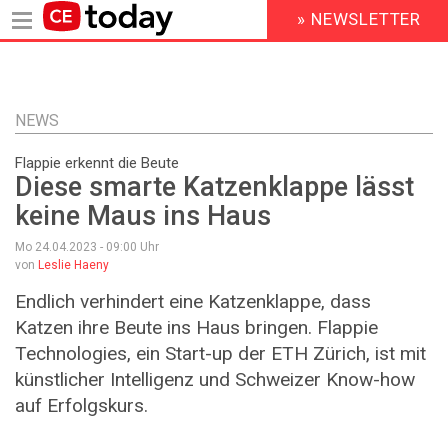
» NEWSLETTER
HEADER
MENU
Direkt
zum
Inhalt
NEWS
Flappie erkennt die Beute
Diese smarte Katzenklappe lässt
keine Maus ins Haus
Mo 24.04.2023 - 09:00
Uhr
von
Leslie Haeny
Endlich verhindert eine Katzenklappe, dass
Katzen ihre Beute ins Haus bringen. Flappie
Technologies, ein Start-​up der ETH Zürich, ist mit
künstlicher Intelligenz und Schweizer Know-​how
auf Erfolgskurs.