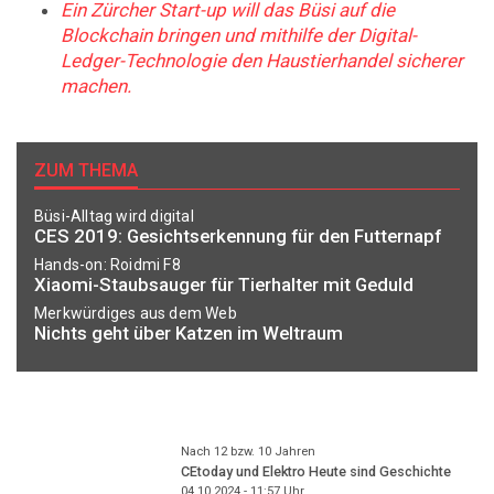
Ein Zürcher Start-up will das Büsi auf die
Blockchain bringen und mithilfe der Digital-
Ledger-Technologie den Haustierhandel sicherer
machen.
ZUM THEMA
Büsi-Alltag wird digital
CES 2019: Gesichtserkennung für den Futternapf
Hands-on: Roidmi F8
Xiaomi-Staubsauger für Tierhalter mit Geduld
Merkwürdiges aus dem Web
Nichts geht über Katzen im Weltraum
Nach 12 bzw. 10 Jahren
CEtoday und Elektro Heute sind Geschichte
04.10.2024 - 11:57
Uhr