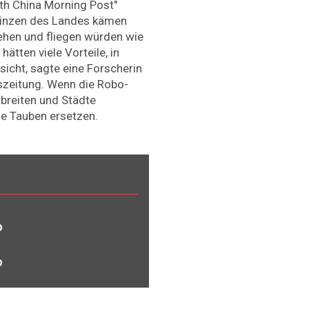
th China Morning Post"
ovinzen des Landes kämen
ehen und fliegen würden wie
ätten viele Vorteile, in
nsicht, sagte eine Forscherin
szeitung. Wenn die Robo-
breiten und Städte
ige Tauben ersetzen.
b
b