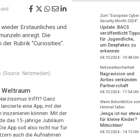
und
Zum "European Cyber
Security Month 2024"
 wieder Erstaunliches und
Update: BACS
veröffentlicht Tipps
munzeln anregt. Die
für Jugendliche,
der Rubrik "Curiosities".
um Deepfakes zu
erkennen
04.10.2024 - 10:48
Uhr
Netzwerksicherheit
. (Source: Netzmedien)
Nagravision und
Airties verkünden
Partnerschaft
m Weltraum
04.10.2024 - 17:54
Uhr
Narzissmus trifft? Ganz
Wenn Betonklötze vo
lancierte eine App, mit der
Himmel fallen
en inszenieren können. Mit der
Jenga ist nur etwa
für kleine Kinder?
de das 15-jährige Jubiläum
Mitnichten!
ie App soll also nicht nur für
04.10.2024 - 14:15
Uhr
utzern auch die Aufnahmen