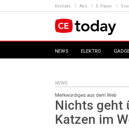
Direkt
Kontakt
Abo
E-Paper
Eve
HEADER
zum
MENU
Inhalt
MAIN NAVIGATION
NEWS
ELEKTRO
GADG
NEWS
Merkwürdiges aus dem Web
Nichts geht 
Katzen im W