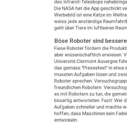
des Infrarot-Teleskops nahebringen
Die NASA hat die App geschickt v
Werbebild ist eine Katze im Welt
weiss jede anständige Raumfahrt
geht über Tiere im luftleeren Raum
Böse Roboter sind besser
Fiese Roboter fördern die Produktiv
aber wissenschaftlich erwiesen. 
Université Clermont ­Auvergne füh
das gemäss "Pressetext" in etwa s
mussten Aufgaben lösen und zwi
Roboter sprechen. Versuchsgruppe
freundlichen Robotern. Versuchs
es mit Robotern zu tun, die gemei
bösartig antworteten. Fazit: Wer d
Aufgaben schneller und machte wen
hoffen, dass Maschinen kein Faibl
entwickeln.