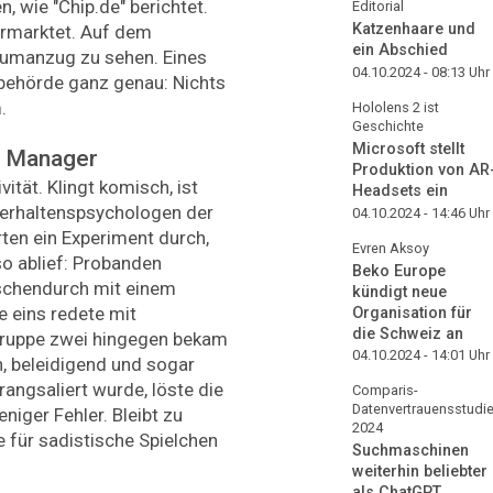
, wie "Chip.de" berichtet.
Editorial
Katzenhaare und
ermarktet. Auf dem
ein Abschied
raumanzug zu sehen. Eines
04.10.2024 - 08:13
Uhr
behörde ganz genau: Nichts
.
Hololens 2 ist
Geschichte
Microsoft stellt
e Manager
Produktion von AR
ität. Klingt komisch, ist
Headsets ein
Verhaltenspsychologen der
04.10.2024 - 14:46
Uhr
rten ein Experiment durch,
Evren Aksoy
o ablief: Probanden
Beko Europe
schendurch mit einem
kündigt neue
 eins redete mit
Organisation für
die Schweiz an
gruppe zwei hingegen bekam
04.10.2024 - 14:01
Uhr
n, beleidigend und sogar
rangsaliert wurde, löste die
Comparis-
Datenvertrauensstudi
iger Fehler. Bleibt zu
2024
e für sadistische Spielchen
Suchmaschinen
weiterhin beliebter
als ChatGPT