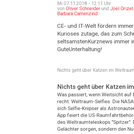
Mi 07.11.2018 - 12:11
Uhr
von
Oliver Schneider
und
Joël Orizet
Barbara Camenzind
CE- und IT-Welt fördern immer
Kurioses zutage, das zum Sch
seltsamsten­Kurznews immer in 
GuteUnterhaltung!
Nichts geht über Katzen im Weltraum
Nichts geht über Katzen i
Was passiert, wenn Weitsicht auf 
recht: Weltraum-Selfies. Die NASA 
sich Selfie-Knipser als As­tronaut
App feiert die US-Raumfahrtbehör
des Weltraumteleskops "Spitzer". D
Gelächter sorgen, sondern den N