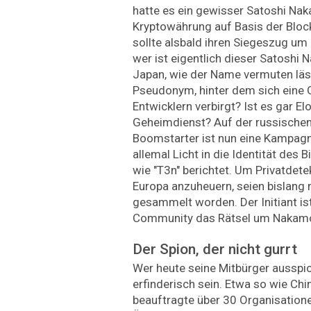
hatte es ein gewisser Satoshi Nak
Kryptowährung auf Basis der Bloc
sollte alsbald ihren Siegeszug um
wer ist eigentlich dieser Satosh
Japan, wie der Name vermuten läs
Pseudonym, hinter dem sich eine 
Entwicklern verbirgt? Ist es gar E
Geheimdienst? Auf der russische
Boomstarter ist nun eine Kampagne
allemal Licht in die Identität des B
wie "T3n" berichtet. Um Privatdete
Europa anzu­heuern, seien bislang
gesammelt worden. Der Initiant ist 
Community das Rätsel um Nakamo
Der Spion, der nicht gurrt
Wer heute seine Mitbürger ausspio
erfinderisch sein. Etwa so wie Chi
beauftragte über 30 Organisatione