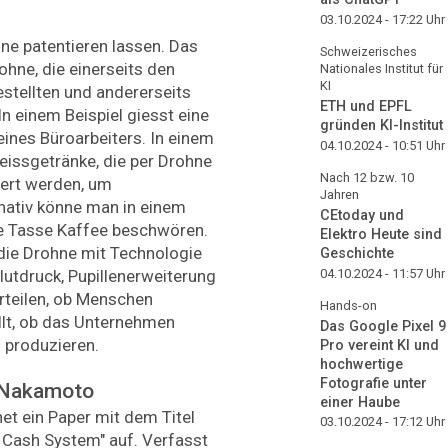
03.10.2024 - 17:22
Uhr
hne patentieren lassen. Das
Schweizerisches
ohne, die einerseits den
Nationales Institut für
KI
stellten und andererseits
ETH und EPFL
n einem Beispiel ­gies­st eine
gründen KI-Institut
eines ­Büroarbeiters. In einem
04.10.2024 - 10:51
Uhr
eissgetränke, die per Drohne
Nach 12 bzw. 10
fert werden, um
Jahren
nativ könne man in einem
CEtoday und
e Tasse Kaffee beschwören.
Elektro Heute sind
die Drohne mit Technologie
Geschichte
04.10.2024 - 11:57
Uhr
utdruck, Pupillenerweiterung
rteilen, ob Menschen
Hands-on
üllt, ob das Unternehmen
Das Google Pixel 9
 ­produzieren.
Pro vereint KI und
hochwertige
Fotografie unter
i Nakamoto
einer Haube
et ein Paper mit dem Titel
03.10.2024 - 17:12
Uhr
c Cash System" auf. Verfasst