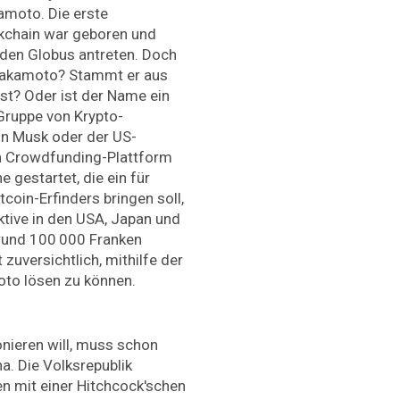
amoto. Die erste
kchain war geboren und
 den Globus antreten. Doch
i Nakamoto? Stammt er aus
st? Oder ist der Name ein
Gruppe von Krypto-
lon Musk oder der US-
n Crowdfunding-Plattform
 gestartet, die ein für
itcoin-Erfinders bringen soll,
ktive in den USA, Japan und
 rund 100 000 Franken
zuversichtlich, mithilfe der
to lösen zu können.
nieren will, muss schon
na. Die Volksrepublik
n mit einer Hitchcock'schen