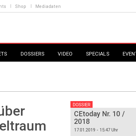
nts
Shop
Mediadaten
ETS
DOSSIERS
VIDEO
SPECIALS
EVEN
Mobilfunk
Professional AV & 
Gaming
Professional AV & 
Smarthome
Professional AV & 
DOSSIER
über
CEtoday Nr. 10 /
DAB+
Professional AV & 
2018
eltraum
Professional AV & 
17.01.2019 - 15:47 Uhr