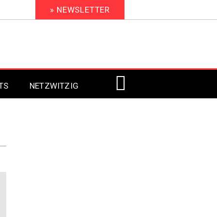
» NEWSLETTER
TS
NETZWITZIG
Digital Signage 2023
Digital Signage 2022
Digital Signage 2021
Digital Signage 2020
Digital Signage 2019