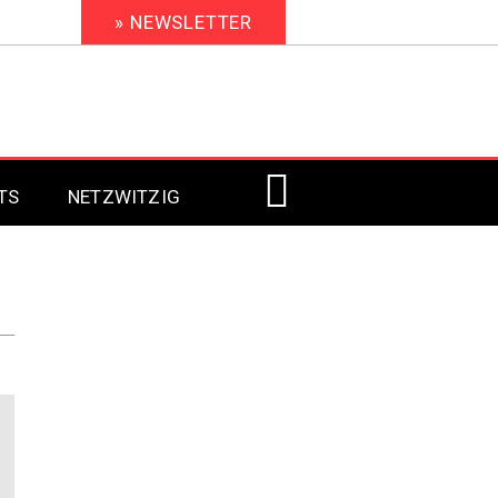
» NEWSLETTER
TS
NETZWITZIG
Digital Signage 2023
Digital Signage 2022
Digital Signage 2021
Digital Signage 2020
r
Digital Signage 2019