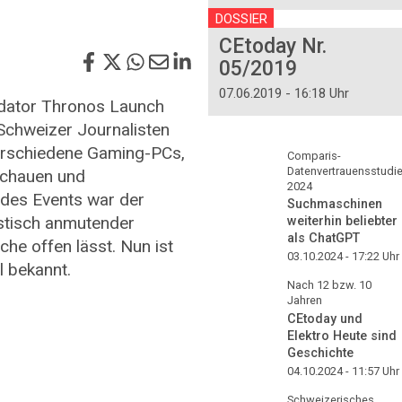
DOSSIER
CEtoday Nr.
05/2019
07.06.2019 - 16:18 Uhr
dator Thronos Launch
Schweizer Journalisten
erschiedene Gaming-PCs,
Comparis-
Datenvertrauensstudi
schauen und
2024
 des Events war der
Suchmaschinen
istisch anmutender
weiterhin beliebter
als ChatGPT
he offen lässt. Nun ist
03.10.2024 - 17:22
Uhr
l bekannt.
Nach 12 bzw. 10
Jahren
CEtoday und
Elektro Heute sind
Geschichte
04.10.2024 - 11:57
Uhr
Schweizerisches