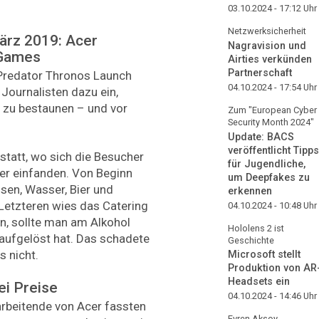
03.10.2024 - 17:12
Uhr
Netzwerksicherheit
ärz 2019: Acer
Nagravision und
 Games
Airties verkünden
Partnerschaft
"Predator Thronos Launch
04.10.2024 - 17:54
Uhr
 Journalisten dazu ein,
zu bestaunen – und vor
Zum "European Cyber
Security Month 2024"
Update: BACS
veröffentlicht Tipps
statt, wo sich die Besucher
für Jugendliche,
ler einfanden. Von Beginn
um Deepfakes zu
sen, Wasser, Bier und
erkennen
Letzteren wies das Catering
04.10.2024 - 10:48
Uhr
n, sollte man am Alkohol
Hololens 2 ist
 aufgelöst hat. Das schadete
Geschichte
s nicht.
Microsoft stellt
Produktion von AR
Headsets ein
ei Preise
04.10.2024 - 14:46
Uhr
rbeitende von Acer fassten
Evren Aksoy