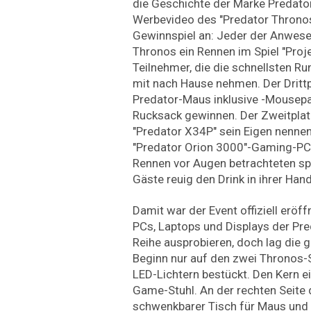
die Geschichte der Marke Predat
Werbevideo des "Predator Thronos
Gewinnspiel an: Jeder der Anwes
Thronos ein Rennen im Spiel "Proje
Teilnehmer, die die schnellsten Ru
mit nach Hause nehmen. Der Drittp
Predator-Maus inklusive -Mousepa
Rucksack gewinnen. Der Zweitplatz
"Predator X34P" sein Eigen nennen
"Predator Orion 3000"-Gaming-PC
Rennen vor Augen betrachteten spä
Gäste reuig den Drink in ihrer Hand
Damit war der Event offiziell eröf
PCs, Laptops und Displays der Pre
Reihe ausprobieren, doch lag die
Beginn nur auf den zwei Thronos-
LED-Lichtern bestückt. Den Kern e
Game-Stuhl. An der rechten Seite d
schwenkbarer Tisch für Maus und T