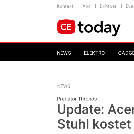
Direkt
Kontakt
Abo
E-Paper
Eve
HEADER
zum
MENU
Inhalt
MAIN NAVIGATION
NEWS
ELEKTRO
GADG
NEWS
Predator Thronos
Update: Ace
Stuhl kostet