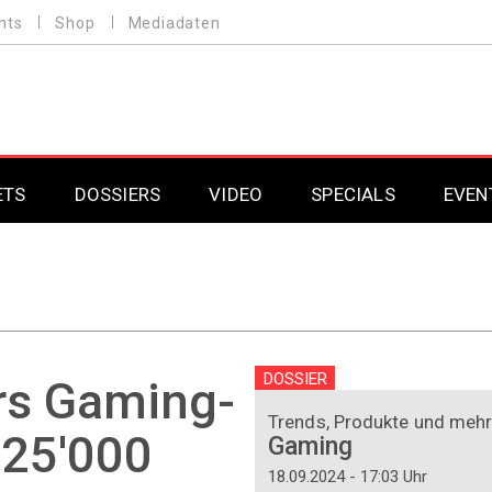
nts
Shop
Mediadaten
ETS
DOSSIERS
VIDEO
SPECIALS
EVEN
Mobilfunk
Professional AV & 
Gaming
Professional AV & 
Smarthome
Professional AV & 
DOSSIER
rs Gaming-
DAB+
Professional AV & 
Trends, Produkte und meh
 25'000
Gaming
Professional AV & 
18.09.2024 - 17:03 Uhr