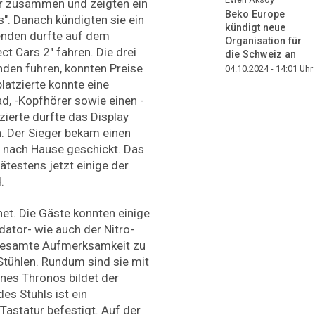
or zusammen und zeigten ein
Beko Europe
". Danach kündigten sie ein
kündigt neue
enden durfte auf dem
Organisation für
ct Cars 2" fahren. Die drei
die Schweiz an
nden fuhren, konnten Preise
04.10.2024 - 14:01
Uhr
latzierte konnte eine
d, -Kopfhörer sowie einen -
ierte durfte das Display
. Der Sieger bekam einen
 nach Hause geschickt. Das
testens jetzt einige der
.
fnet. Die Gäste konnten einige
dator- wie auch der Nitro-
 gesamte Aufmerksamkeit zu
Stühlen. Rundum sind sie mit
ines Thronos bildet der
es Stuhls ist ein
astatur befestigt. Auf der