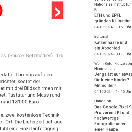
›
Nationales Institut für
KI
ETH und EPFL
gründen KI-Institut
04.10.2024 - 10:51
Uhr
Editorial
Katzenhaare und
ein Abschied
04.10.2024 - 08:13
Uhr
mes. (Source: Netzmedien)
1
/
6
Wenn Betonklötze vo
Himmel fallen
edator Thronos auf den
Jenga ist nur etwa
für kleine Kinder?
richtet, kostet der
Mitnichten!
et mit drei Bildschirmen mit
04.10.2024 - 14:15
Uhr
set, Tastatur und Maus rund
e rund 18'000 Euro
Hands-on
Das Google Pixel 9
Pro vereint KI und
ie, zwei kostenlose Technik-
hochwertige
r Ort. Die Lieferzeit betrage
Fotografie unter
tuhl eine Einzelanfertigung
einer Haube