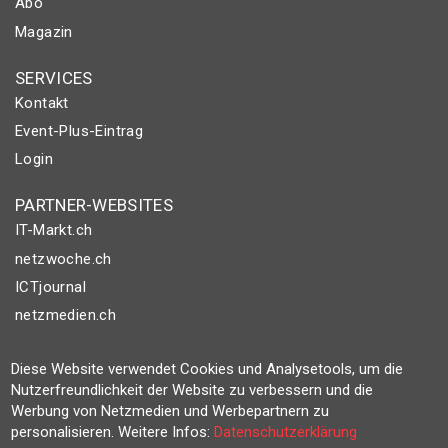
Abo
Magazin
SERVICES
Kontakt
Event-Plus-Eintrag
Login
PARTNER-WEBSITES
IT-Markt.ch
netzwoche.ch
ICTjournal
netzmedien.ch
© NETZMEDIEN AG 2026
Diese Website verwendet Cookies und Analysetools, um die
Impressum
Nutzerfreundlichkeit der Website zu verbessern und die
Werbung von Netzmedien und Werbepartnern zu
AGB
personalisieren. Weitere Infos:
Datenschutzerklärung
Nutzungsbestimmungen