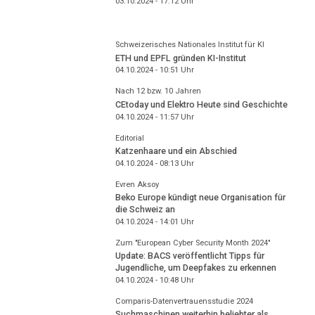
03.10.2024 - 17:12
Uhr
Schweizerisches Nationales Institut für KI
ETH und EPFL gründen KI-Institut
04.10.2024 - 10:51
Uhr
Nach 12 bzw. 10 Jahren
CEtoday und Elektro Heute sind Geschichte
04.10.2024 - 11:57
Uhr
Editorial
Katzenhaare und ein Abschied
04.10.2024 - 08:13
Uhr
Evren Aksoy
Beko Europe kündigt neue Organisation für
die Schweiz an
04.10.2024 - 14:01
Uhr
Zum "European Cyber Security Month 2024"
Update: BACS veröffentlicht Tipps für
Jugendliche, um Deepfakes zu erkennen
04.10.2024 - 10:48
Uhr
Comparis-Datenvertrauensstudie 2024
Suchmaschinen weiterhin beliebter als