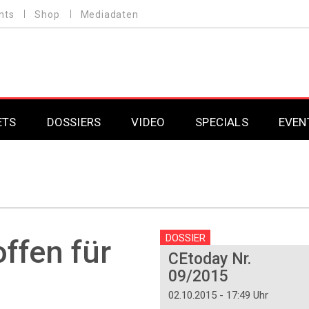
nts
Shop
Mediadaten
ETS
DOSSIERS
VIDEO
SPECIALS
EVEN
Mobilfunk
Professional AV & 
Gaming
Professional AV & 
Smarthome
Professional AV & 
DOSSIER
fen für
CEtoday Nr.
DAB+
Professional AV & 
09/2015
Professional AV & 
02.10.2015 - 17:49 Uhr