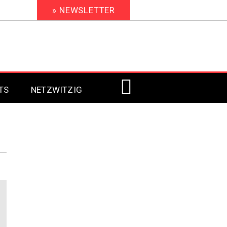
» NEWSLETTER
TS
NETZWITZIG
Digital Signage 2023
Digital Signage 2022
Digital Signage 2021
Digital Signage 2020
Digital Signage 2019