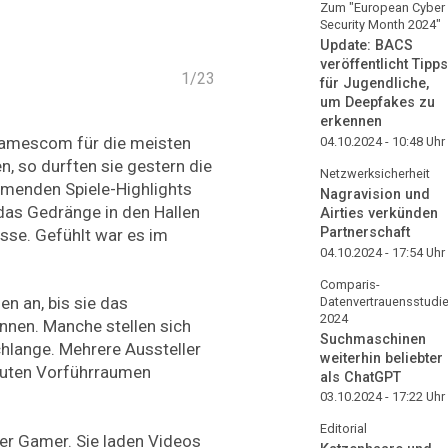
Zum "European Cyber
Security Month 2024"
Update: BACS
veröffentlicht Tipps
1
/
23
für Jugendliche,
um Deepfakes zu
erkennen
Gamescom für die meisten
04.10.2024 - 10:48
Uhr
 so durften sie gestern die
Netzwerksicherheit
menden Spiele-Highlights
Nagravision und
das Gedränge in den Hallen
Airties verkünden
Partnerschaft
se. Gefühlt war es im
04.10.2024 - 17:54
Uhr
Comparis-
n an, bis sie das
Datenvertrauensstudi
2024
nnen. Manche stellen sich
Suchmaschinen
chlange. Mehrere Aussteller
weiterhin beliebter
auten Vorführraumen
als ChatGPT
03.10.2024 - 17:22
Uhr
Editorial
der Gamer. Sie laden Videos