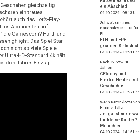
Katzenhaare und
s Geschehen gleichzeitig
ein Abschied
charen ein treues
04.10.2024 - 08:13
Uhr
ehört auch das Let's-Play-
Schweizerisches
illion Abonnenten auf
Nationales Institut für
rs" die Gamescom? Hardi und
KI
ETH und EPFL
sehighlight: Das Spiel Star
gründen KI-Institut
och nicht so viele Spiele
04.10.2024 - 10:51
Uhr
er Ultra-HD-Standard 4k hält
bis drei Jahren Einzug.
Nach 12 bzw. 10
Jahren
CEtoday und
Elektro Heute sind
Geschichte
04.10.2024 - 11:57
Uhr
Wenn Betonklötze vo
Himmel fallen
Jenga ist nur etwa
für kleine Kinder?
Mitnichten!
04.10.2024 - 14:15
Uhr