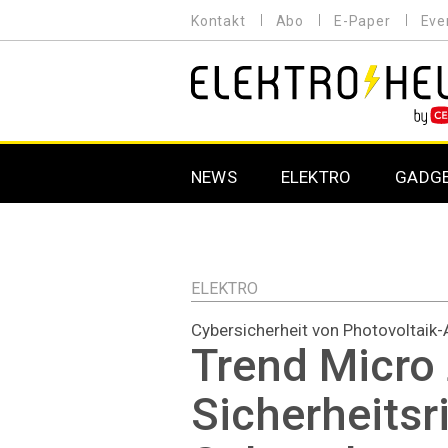
Direkt
Kontakt
Abo
E-Paper
Eve
HEADER
zum
MENU
Inhalt
MAIN NAVIGATION
NEWS
ELEKTRO
GADG
ELEKTRO
Cybersicherheit von Photovoltaik
Trend Micro 
Sicherheitsr