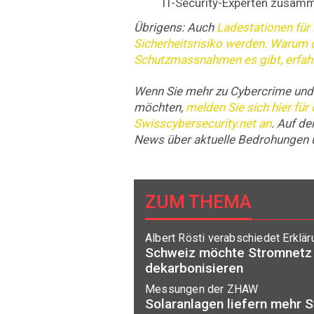
IT-Security-Experten zusamm
Übrigens: Auch
Ladestationen für
Sicherheitsrisiko werden. Warum 
Schutzmassnahmen es gibt, erfahr
Wenn Sie mehr zu Cybercrime und 
möchten,
melden Sie sich hier für
Swisscybersecurity.net an
. Auf de
News über aktuelle Bedrohungen 
ZUM THEMA
Albert Rösti verabschiedet Erklär
Schweiz möchte Stromnetz 
dekarbonisieren
Messungen der ZHAW
Solaranlagen liefern mehr S