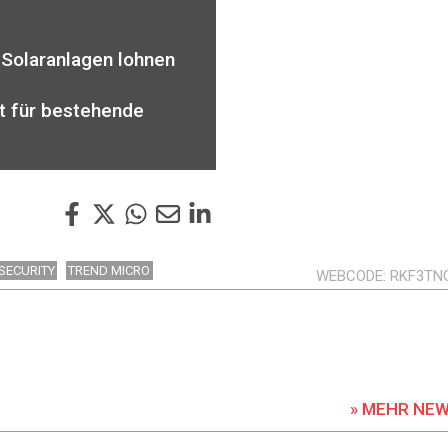
 Solaranlagen lohnen
ht für bestehende
SECURITY
TREND MICRO
WEBCODE
RKF3TN
» MEHR NE