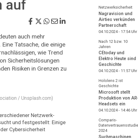
 auf
Netzwerksicherheit
Nagravision und
Airties verkünden
Partnerschaft
04.10.2024 - 17:54
Uhr
deuten auch mehr
Nach 12 bzw. 10
. Eine Tatsache, die einige
Jahren
rnachlässigen, wie Trend
CEtoday und
Elektro Heute sind
 von Sicherheitslösungen
Geschichte
nden Risiken in Grenzen zu
04.10.2024 - 11:57
Uhr
Hololens 2 ist
Geschichte
Microsoft stellt
ociation / Unsplash.com)
Produktion von AR
Headsets ein
04.10.2024 - 14:46
Uhr
 verschiedener Netzwerk-
Comparis-
cht und festgestellt: Einige
Datenvertrauensstudi
der Cybersicherheit
2024
Suchmaschinen