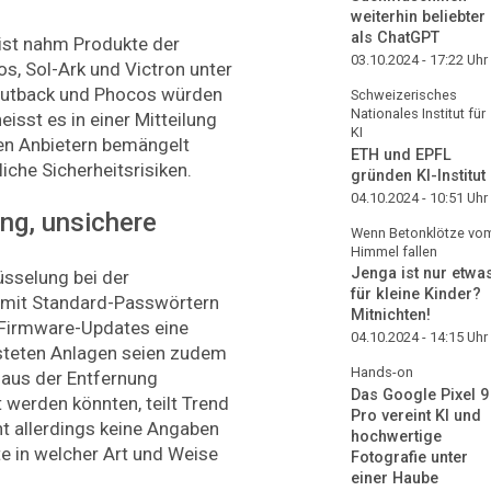
weiterhin beliebter
als ChatGPT
list nahm Produkte der
03.10.2024 - 17:22
Uhr
os, Sol-Ark und Victron unter
 Outback und Phocos würden
Schweizerisches
Nationales Institut für
isst es in einer Mitteilung
KI
en Anbietern bemängelt
ETH und EPFL
iche Sicherheitsrisiken.
gründen KI-Institut
04.10.2024 - 10:51
Uhr
ng, unsichere
Wenn Betonklötze vo
Himmel fallen
Jenga ist nur etwa
sselung bei der
für kleine Kinder?
 mit Standard-Passwörtern
Mitnichten!
 Firmware-Updates eine
04.10.2024 - 14:15
Uhr
esteten Anlagen seien zudem
Hands-on
e aus der Entfernung
Das Google Pixel 9
 werden könnten, teilt Trend
Pro vereint KI und
 allerdings keine Angaben
hochwertige
e in welcher Art und Weise
Fotografie unter
einer Haube