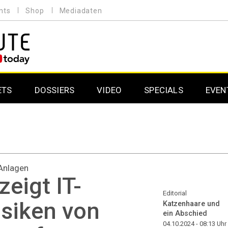
nts
Shop
Mediadaten
ETS
DOSSIERS
VIDEO
SPECIALS
EVEN
Mobilfunk
Professional AV & 
Gaming
Professional AV & 
-Anlagen
Smarthome
Professional AV & 
zeigt IT-
DAB+
Professional AV & 
Editorial
isiken von
Katzenhaare und
ein Abschied
Professional AV & 
04.10.2024 - 08:13
Uhr