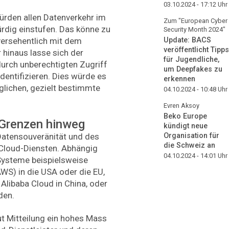
03.10.2024 - 17:12
Uhr
rden allen Datenverkehr im
Zum "European Cyber
rdig einstufen. Das könne zu
Security Month 2024"
Update: BACS
versehentlich mit dem
veröffentlicht Tipps
 hinaus lasse sich der
für Jugendliche,
urch unberechtigten Zugriff
um Deepfakes zu
dentifizieren. Dies würde es
erkennen
glichen, gezielt bestimmte
04.10.2024 - 10:48
Uhr
Evren Aksoy
Beko Europe
 Grenzen hinweg
kündigt neue
 Datensouveränität und des
Organisation für
die Schweiz an
 Cloud-Diensten. Abhängig
04.10.2024 - 14:01
Uhr
 Systeme beispielsweise
S) in die USA oder die EU,
 Alibaba Cloud in China, oder
nden.
t Mitteilung ein hohes Mass