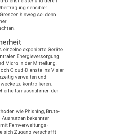
ud-Dienstleister und deren
Übertragung sensibler
e Grenzen hinweg sei denn
her
achten.
herheit
s einzelne exponierte Geräte
entralen Energieversorgung
d Micro in der Mitteilung.
och Cloud-Dienste ins Visier
zeitig verwalten und
Zwecke zu kontrollieren.
Sicherheitsmassnahmen der
hoden wie Phishing, Brute-
s Ausnutzen bekannter
 mit Fernverwaltungs-
e sich Zugang verschafft