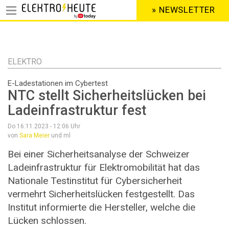
» NEWSLETTER
HEADER
MENU
Direkt
zum
Inhalt
ELEKTRO
E-Ladestationen im Cybertest
NTC stellt Sicherheitslücken bei
Ladeinfrastruktur fest
Do 16.11.2023 - 12:06
Uhr
von
Sara Meier
und ml
Bei einer Sicherheitsanalyse der Schweizer
Ladeinfrastruktur für Elektromobilität hat das
Nationale Testinstitut für Cybersicherheit
vermehrt Sicherheitslücken festgestellt. Das
Institut informierte die Hersteller, welche die
Lücken schlossen.