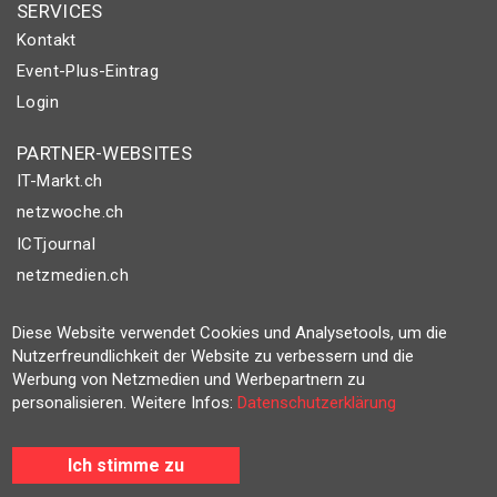
SERVICES
Kontakt
Event-Plus-Eintrag
Login
PARTNER-WEBSITES
IT-Markt.ch
netzwoche.ch
ICTjournal
netzmedien.ch
© NETZMEDIEN AG 2026
Diese Website verwendet Cookies und Analysetools, um die
Impressum
Nutzerfreundlichkeit der Website zu verbessern und die
Werbung von Netzmedien und Werbepartnern zu
AGB
personalisieren. Weitere Infos:
Datenschutzerklärung
Nutzungsbestimmungen
Datenschutzerklärung
Ich stimme zu